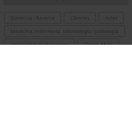
Docència i Recerca
Ciències
Actes
Medicina, infermeria, odontologia i podologia
Universitat de Barcelona
Claret, Marc
metabolisme energètic
Vídeos relacionats