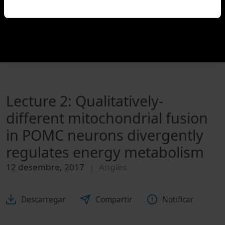
Lecture 2: Qualitatively-
different mitochondrial fusion
in POMC neurons divergently
regulates energy metabolism
12 desembre, 2017
Anglès
Descarregar
Compartir
Notificar