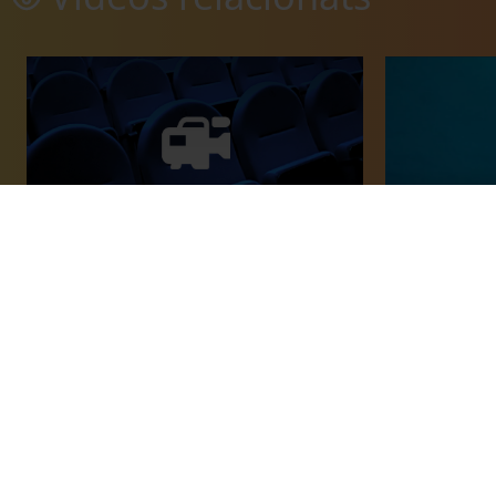
Innovación y sostenibilidad
Primer proto
energética
mediambient
a Catalunya
02 juny, 2014
26 març, 201