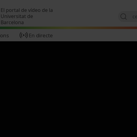
Vés al contingut
El portal de vídeo de la
Universitat de
Barcelona
ions
En directe