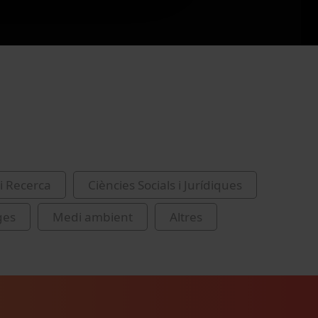
i Recerca
Ciències Socials i Jurídiques
ges
Medi ambient
Altres