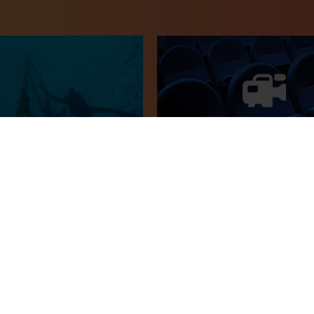
col per evitar l'impacte
Innovation and Sustainable
al de la pesca fantasma
02 juny, 2014
8