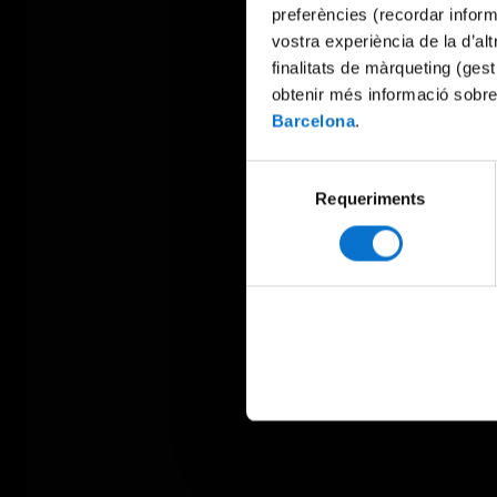
preferències (recordar infor
vostra experiència de la d’al
finalitats de màrqueting (gest
obtenir més informació sobre
Barcelona
.
Selecció
Requeriments
de
consentiment