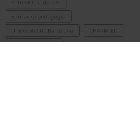
Entrevistes i debats
Educació i pedagogia
Universitat de Barcelona
CHARM-EU
Vijge, Marjanneke
Vídeos relacionats