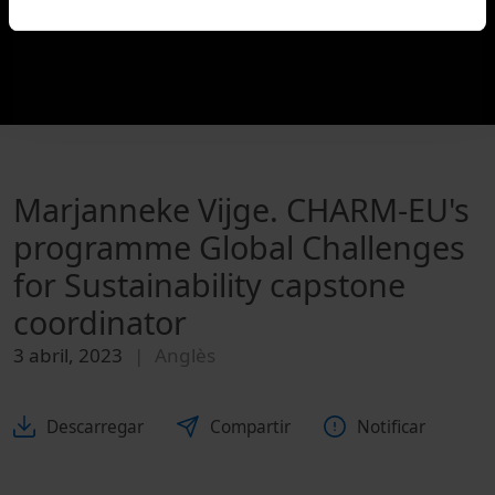
Marjanneke Vijge. CHARM-EU's
programme Global Challenges
for Sustainability capstone
coordinator
3 abril, 2023
Anglès
Descarregar
Compartir
Notificar