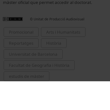
màster oficial que permet accedir al doctorat.
© Unitat de Producció Audiovisual
Promocional
Arts i Humanitats
Reportatges
Història
Universitat de Barcelona
Facultat de Geografia i Història
estudis de màster
història contemporània
història del món actual
Roca Vernet, Jordi, 1976-
Solé, Queralt