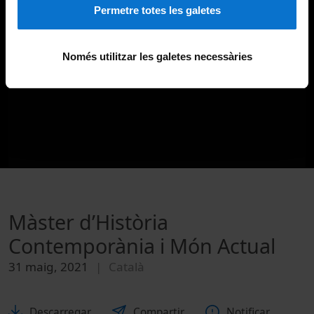
Permetre totes les galetes
Només utilitzar les galetes necessàries
Màster d’Història
Contemporània i Món Actual
31 maig, 2021
Català
Descarregar
Compartir
Notificar