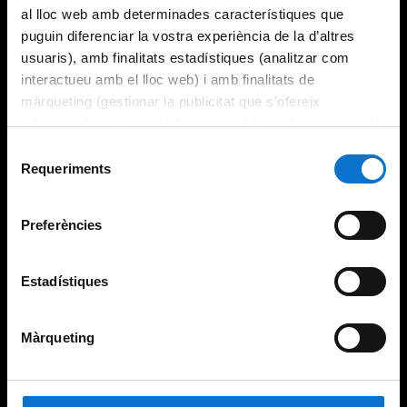
al lloc web amb determinades característiques que
puguin diferenciar la vostra experiència de la d’altres
usuaris), amb finalitats estadístiques (analitzar com
interactueu amb el lloc web) i amb finalitats de
màrqueting (gestionar la publicitat que s’ofereix
adequant-la en funció dels vostres hàbits de navegació).
Per obtenir més informació sobre les galetes podeu
Selecció
consultar la
Política de galetes del lloc web de la
Requeriments
de
Universitat de Barcelona
.
consentiment
Preferències
Estadístiques
Màrqueting