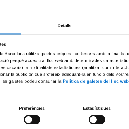
Try again
Detalls
etes
de Barcelona utilitza galetes pròpies i de tercers amb la finalitat
mació perquè accediu al lloc web amb determinades característiq
tres usuaris), amb finalitats estadístiques (analitzar com interac
ionar la publicitat que s’ofereix adequant-la en funció dels vostr
 les galetes podeu consultar la
Política de galetes del lloc web
Preferències
Estadístiques