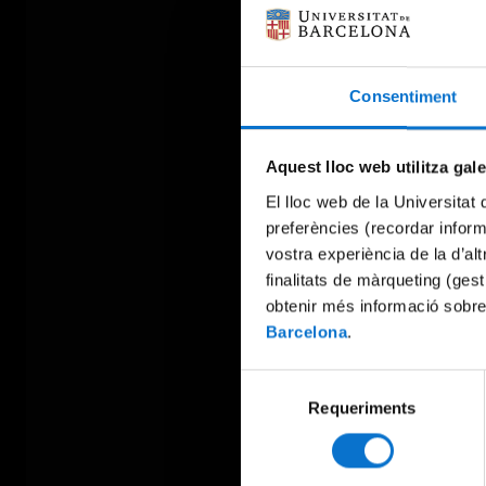
Consentiment
Aquest lloc web utilitza gal
El lloc web de la Universitat 
preferències (recordar infor
vostra experiència de la d’al
finalitats de màrqueting (gest
obtenir més informació sobre
Barcelona
.
Selecció
Requeriments
de
consentiment