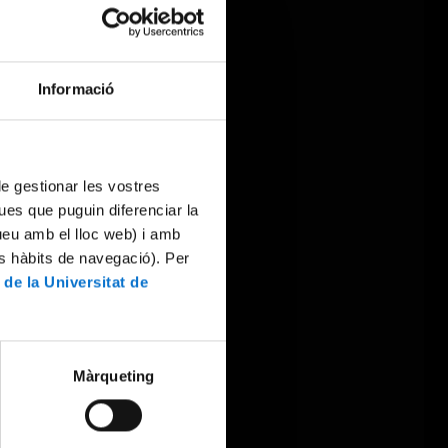
Informació
 de gestionar les vostres
ues que puguin diferenciar la
tueu amb el lloc web) i amb
es hàbits de navegació). Per
 de la Universitat de
Màrqueting