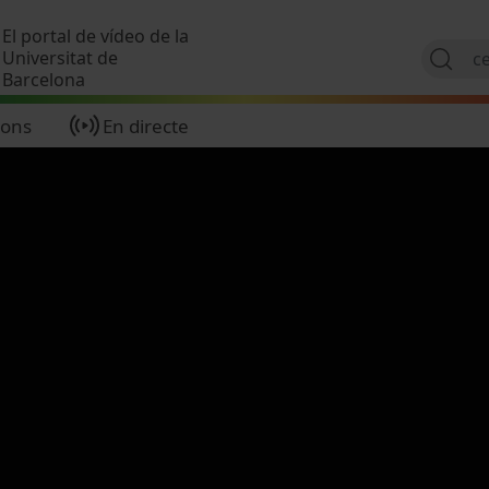
Vés al contingut
El portal de vídeo de la
Universitat de
Barcelona
ions
En directe