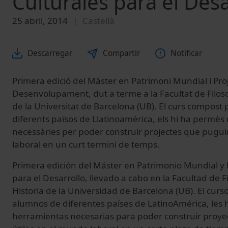
Culturales para el Desa
25 abril, 2014
Castellà
Descarregar
Compartir
Notificar
Primera edició
del Màster
en Patrimoni
Mundial i
Pro
Desenvolupament
, dut a
terme a la
Facultat de
Filos
de
la Universitat de Barcelona
(
UB
)
.
El curs
compost
diferents
països
de
Llatinoamèrica
,
els hi ha permès
necessàries
per poder construir
projectes que pugui
laboral en un
curt
termini
de temps
.
Primera edición del Máster en Patrimonio Mundial y 
para el Desarrollo, llevado a cabo en la Facultad de F
Historia de la Universidad de Barcelona (UB). El cur
alumnos de diferentes países de LatinoAmérica, les h
herramientas necesarias para poder construir proy