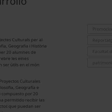
rrollo
Promocio
jectes
Culturals
per al
Reportat
ofia
,
Geografia
i Història
Facultat d
per 20
alumnes de
 rebre
les
eines
patrimoni
n
ser útils en el
món
Proyectos Culturales
ilosofia, Geografía e
so compuesto por 20
a permitido recibir las
ectos que puedan ser