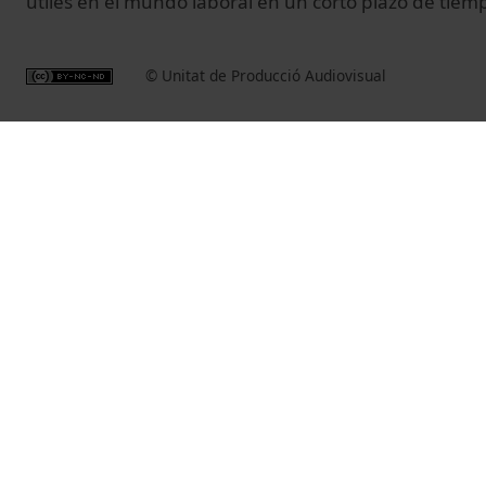
útiles en el mundo laboral en un corto plazo de tiem
© Unitat de Producció Audiovisual
Vídeos relacionats