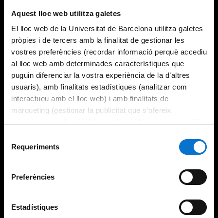
Try again
Aquest lloc web utilitza galetes
El lloc web de la Universitat de Barcelona utilitza galetes
pròpies i de tercers amb la finalitat de gestionar les
vostres preferències (recordar informació perquè accediu
al lloc web amb determinades característiques que
puguin diferenciar la vostra experiència de la d’altres
usuaris), amb finalitats estadístiques (analitzar com
interactueu amb el lloc web) i amb finalitats de
màrqueting (gestionar la publicitat que s’ofereix
adequant-la en funció dels vostres hàbits de navegació).
Per obtenir més informació sobre les galetes podeu
Selecció
consultar la
Política de galetes del lloc web de la
Requeriments
de
Universitat de Barcelona
.
consentiment
Preferències
Estadístiques