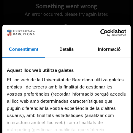
Something went wrong
An error occurred, please try again later.
Try again
Consentiment
Detalls
Informació
Aquest lloc web utilitza galetes
El lloc web de la Universitat de Barcelona utilitza galetes
pròpies i de tercers amb la finalitat de gestionar les
vostres preferències (recordar informació perquè accediu
al lloc web amb determinades característiques que
puguin diferenciar la vostra experiència de la d’altres
usuaris), amb finalitats estadístiques (analitzar com
interactueu amb el lloc web) i amb finalitats de
màrqueting (gestionar la publicitat que s’ofereix