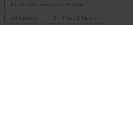
Facultat de Geografia i Història
art japonès
Bru i Turull, Ricard
Vídeos relacionats