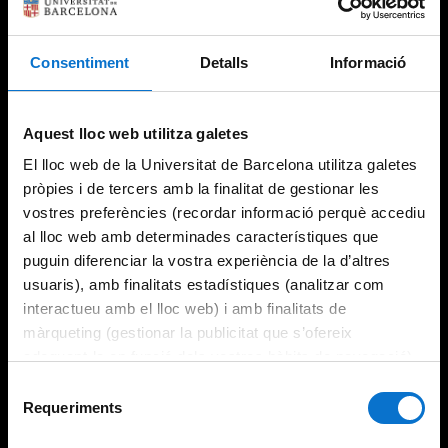
Consentiment
Detalls
Informació
Try again
Aquest lloc web utilitza galetes
El lloc web de la Universitat de Barcelona utilitza galetes
pròpies i de tercers amb la finalitat de gestionar les
vostres preferències (recordar informació perquè accediu
al lloc web amb determinades característiques que
puguin diferenciar la vostra experiència de la d’altres
usuaris), amb finalitats estadístiques (analitzar com
interactueu amb el lloc web) i amb finalitats de
màrqueting (gestionar la publicitat que s’ofereix
adequant-la en funció dels vostres hàbits de navegació).
Per obtenir més informació sobre les galetes podeu
Selecció
consultar la
Política de galetes del lloc web de la
Requeriments
de
Universitat de Barcelona
.
consentiment