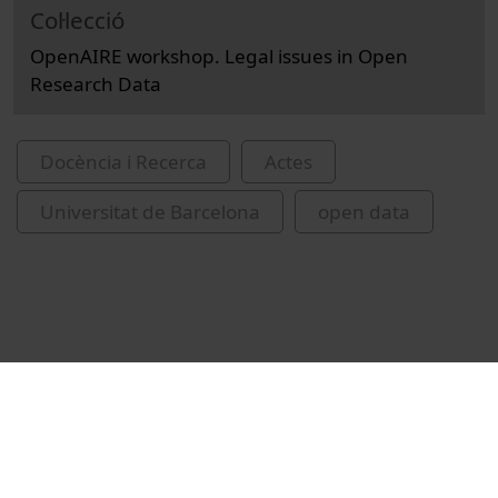
Col·lecció
OpenAIRE workshop. Legal issues in Open
Research Data
Docència i Recerca
Actes
Universitat de Barcelona
open data
Vídeos relacionats