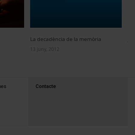
La decadència de la memòria
Ju
13 juny, 2012
15 
PEU 3
mes
Contacte