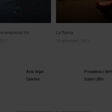
ho empassa tot
La flama
 2011
15 setembre, 2011
MENÚ PEU 1
PEU 2
Avís legal
Privadesa i ter
Galetes
Sobre UBtv