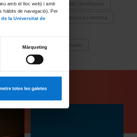
i Recerca
Ciències Socials i Jurídiques
tueu amb el lloc web) i amb
es hàbits de navegació). Per
als
Comunicació audiovisual i cinema
 de la Universitat de
s
d'Informació i Mitjans Audiovisuals
Màrqueting
etre totes les galetes