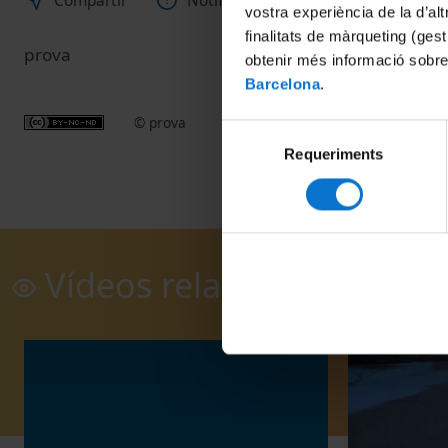
Compartir
Notificar
vostra experiència de la d’al
finalitats de màrqueting (gest
prova
obtenir més informació sobre
Barcelona
.
© prova
Selecció
Requeriments
de
consentiment
Vídeos relacionats