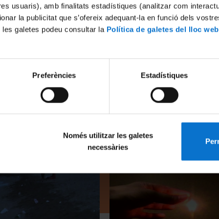
Docència 
tres usuaris), amb finalitats estadístiques (analitzar com interac
ionar la publicitat que s’ofereix adequant-la en funció dels vostr
Document
 les galetes podeu consultar la
Política de galetes del lloc web
Estudiant
Facultat 
Preferències
Estadístiques
Només utilitzar les galetes
Perm
necessàries