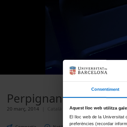
Consentiment
Perpignan, short Film
20 març, 2014
Català
Aquest lloc web utilitza gal
El lloc web de la Universitat 
preferències (recordar infor