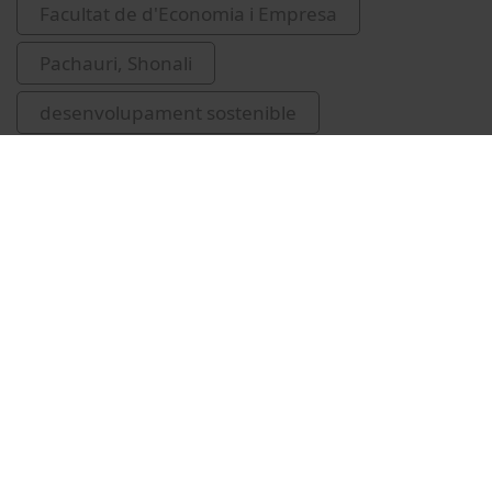
Facultat de d'Economia i Empresa
Pachauri, Shonali
desenvolupament sostenible
congressos
Vídeos relacionats