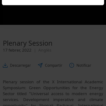
Plenary Session
17 febrer, 2022
Anglès
Descarregar
Compartir
Notificar
Plenary session of the X International Academic
Symposium: Green Opportunities for the Energy
Sector titled "Universal access to modern energy
services. Development imperative and climate
opportunity" by Shonali Pachauri, International