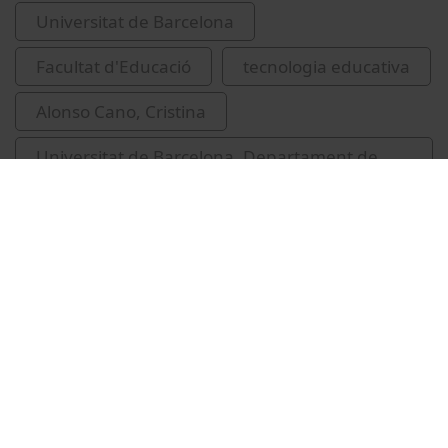
Universitat de Barcelona
Facultat d'Educació
tecnologia educativa
Alonso Cano, Cristina
Universitat de Barcelona. Departament de
Didàctica i Organització Educativa
Vídeos relacionats