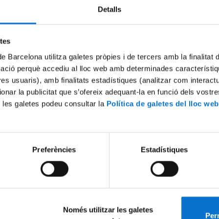
Detalls
Try again
etes
de Barcelona utilitza galetes pròpies i de tercers amb la finalitat
mació perquè accediu al lloc web amb determinades característiq
tres usuaris), amb finalitats estadístiques (analitzar com interac
ionar la publicitat que s’ofereix adequant-la en funció dels vostr
 les galetes podeu consultar la
Política de galetes del lloc web
Preferències
Estadístiques
Només utilitzar les galetes
Perm