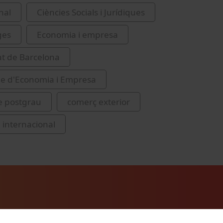
nal
Ciències Socials i Jurídiques
ges
Economia i empresa
at de Barcelona
de d'Economia i Empresa
e postgrau
comerç exterior
internacional