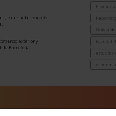
Promocio
erç exterior i economia
Reportat
a.
Universit
comercio exterior y
Facultat 
d de Barcelona.
estudis d
economia 