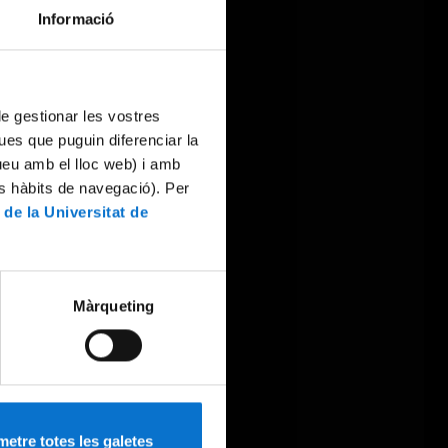
Informació
 de gestionar les vostres
ues que puguin diferenciar la
tueu amb el lloc web) i amb
es hàbits de navegació). Per
 de la Universitat de
Màrqueting
etre totes les galetes