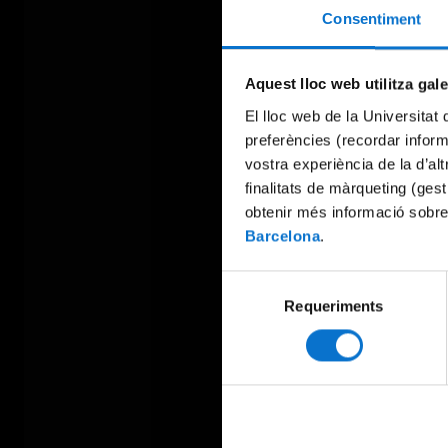
Consentiment
Aquest lloc web utilitza gal
El lloc web de la Universitat 
preferències (recordar infor
vostra experiència de la d’al
finalitats de màrqueting (gest
obtenir més informació sobre
Barcelona
.
Selecció
Requeriments
de
consentiment