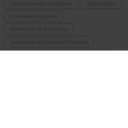
Ciències Socials i Jurídiques
Reportatges
Economia i empresa
Universitat de Barcelona
Facultat de d'Economia i Empresa
selecció de personal
Miquel Dosta
Alastruey, Rosaura
Farré, Maite
Vídeos relacionats