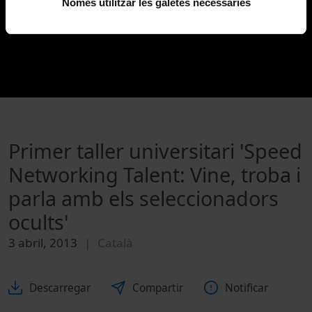
Només utilitzar les galetes necessàries
Primer taller universitari 'Speed
Networking Talent: Vine, troba i
parla amb els seleccionadors
ocults'
3 abril, 2013
Català
Descarregar
Compartir
Notificar