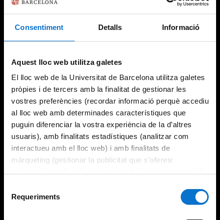
Consentiment
Detalls
Informació
Try again
Aquest lloc web utilitza galetes
El lloc web de la Universitat de Barcelona utilitza galetes
pròpies i de tercers amb la finalitat de gestionar les
vostres preferències (recordar informació perquè accediu
al lloc web amb determinades característiques que
puguin diferenciar la vostra experiència de la d’altres
usuaris), amb finalitats estadístiques (analitzar com
interactueu amb el lloc web) i amb finalitats de
màrqueting (gestionar la publicitat que s’ofereix
adequant-la en funció dels vostres hàbits de navegació).
Per obtenir més informació sobre les galetes podeu
Selecció
consultar la
Política de galetes del lloc web de la
Requeriments
de
Universitat de Barcelona
.
consentiment