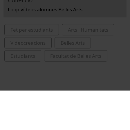
Col·lecció
Loop vídeos alumnes Belles Arts
Fet per estudiants
Arts i Humanitats
Videocreacions
Belles Arts
Estudiants
Facultat de Belles Arts
Vídeos relacionats