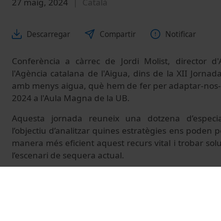
27 maig, 2024
Català
Descarregar
Compartir
Notificar
Conferència a càrrec de Jordi Molist, director 
l'Agència catalana de l'Aigua, dins de la XII Jorna
amb menys aigua, què hem de fer per adaptar-nos-h
2024 a l'Aula Magna de la UB.
Aquesta jornada reuneix una dotzena d’especial
l’objectiu d’analitzar quines estratègies ens poden
manera més eficient aquest recurs vital i trobar so
l’escenari de sequera actual.
© Unitat de Producció Audiovisual