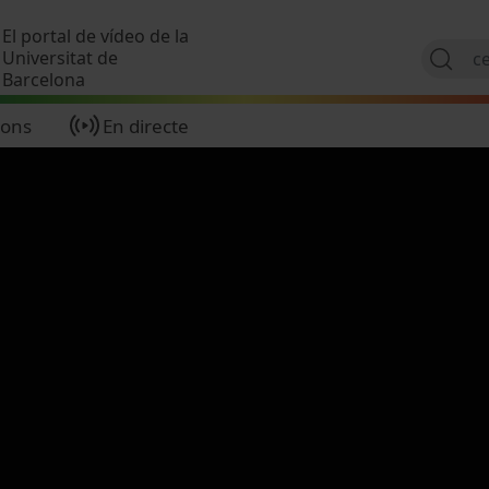
Vés al contingut
El portal de vídeo de la
Universitat de
Barcelona
ions
En directe