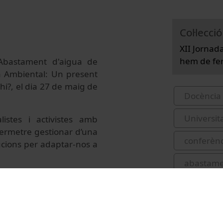
Col·lecció
XII Jornad
hem de fer
d'Abastament d'aigua de
da Ambiental: Un present
i?, el dia 27 de maig de
Docència 
Universit
istes i activistes amb
 permetre gestionar d’una
conferènc
lucions per adaptar-nos a
abastame
recursos 