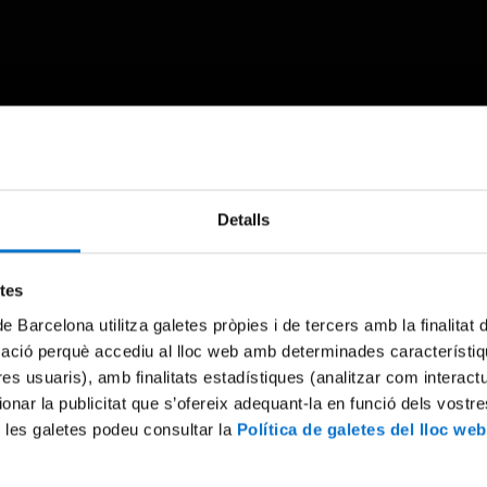
Something went wrong
Detalls
An error occurred, please try again later.
etes
de Barcelona utilitza galetes pròpies i de tercers amb la finalitat
Try again
mació perquè accediu al lloc web amb determinades característiq
tres usuaris), amb finalitats estadístiques (analitzar com interac
ionar la publicitat que s’ofereix adequant-la en funció dels vostr
 les galetes podeu consultar la
Política de galetes del lloc web