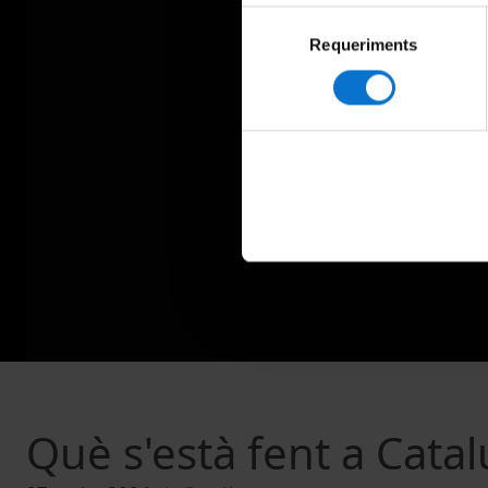
Selecció
Requeriments
de
consentiment
Què s'està fent a Cata