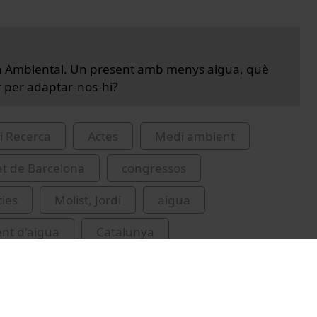
a Ambiental. Un present amb menys aigua, què
 per adaptar-nos-hi?
i Recerca
Actes
Medi ambient
at de Barcelona
congressos
ies
Molist, Jordi
aigua
nt d'aigua
Catalunya
educatius oberts UB