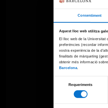
Consentiment
Aquest lloc web utilitza gal
El lloc web de la Universitat 
preferències (recordar infor
vostra experiència de la d’al
finalitats de màrqueting (gest
obtenir més informació sobre
Barcelona
.
Selecció
Requeriments
de
consentiment