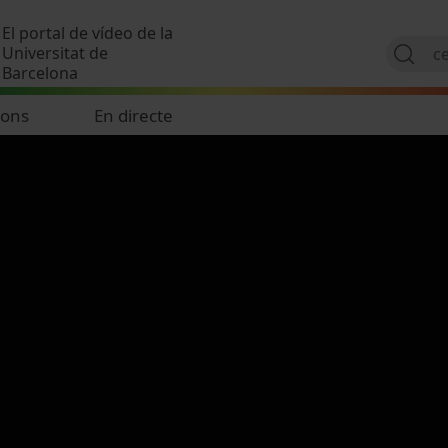
Vés al contingut
El portal de vídeo de la
Universitat de
Barcelona
ions
En directe