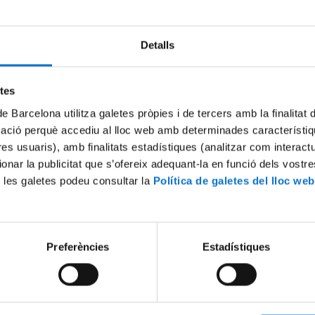
Detalls
Try again
etes
de Barcelona utilitza galetes pròpies i de tercers amb la finalitat
mació perquè accediu al lloc web amb determinades característiq
tres usuaris), amb finalitats estadístiques (analitzar com interac
ionar la publicitat que s’ofereix adequant-la en funció dels vostr
 les galetes podeu consultar la
Política de galetes del lloc web
Preferències
Estadístiques