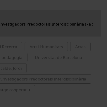
nvestigadors Predoctorals Interdisciplinària (7a :
i Recerca
Arts i Humanitats
Actes
i pedagogia
Universitat de Barcelona
alde, Jordi
'Investigadors Predoctorals Interdisciplinària
atge cooperatiu