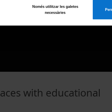
Només utilitzar les galetes
Perm
necessàries
aces with educational