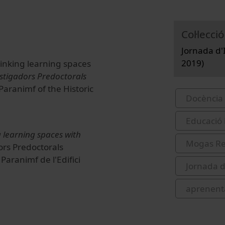
Col·lecció
Jornada d'I
2019)
hinking learning spaces
stigadors Predoctorals
Paranimf of the Historic
Docència 
Educació 
 learning spaces with
Mogas Rec
ors Predoctorals
 Paranimf de l'Edifici
Jornada d
aprenent