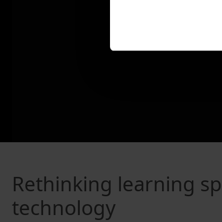
Rethinking learning sp
technology