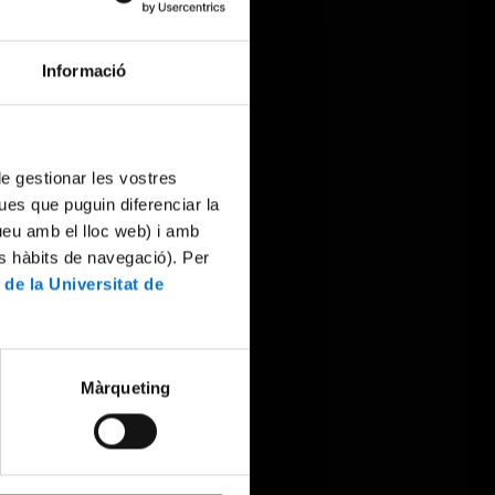
Informació
 de gestionar les vostres
ues que puguin diferenciar la
tueu amb el lloc web) i amb
es hàbits de navegació). Per
 de la Universitat de
Màrqueting