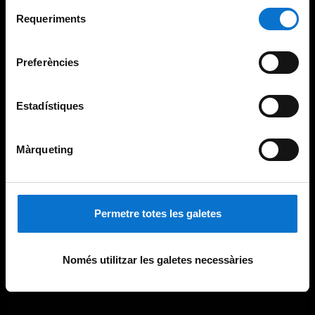
Per obtenir més informació sobre les galetes podeu
Selecció
consultar la
Política de galetes del lloc web de la
Requeriments
de
Universitat de Barcelona
.
consentiment
Preferències
Estadístiques
Màrqueting
Permetre totes les galetes
Només utilitzar les galetes necessàries