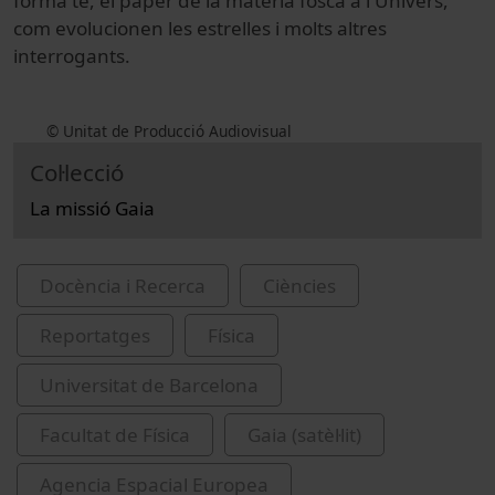
forma té, el paper de la matèria fosca a l'Univers,
com evolucionen les estrelles i molts altres
interrogants.
© Unitat de Producció Audiovisual
Col·lecció
La missió Gaia
Docència i Recerca
Ciències
Reportatges
Física
Universitat de Barcelona
Facultat de Física
Gaia (satèl·lit)
Agencia Espacial Europea