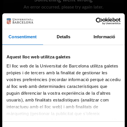
An error occurred, please try again later.
Try again
Consentiment
Detalls
Informació
Aquest lloc web utilitza galetes
El lloc web de la Universitat de Barcelona utilitza galetes
pròpies i de tercers amb la finalitat de gestionar les
vostres preferències (recordar informació perquè accediu
al lloc web amb determinades característiques que
puguin diferenciar la vostra experiència de la d’altres
usuaris), amb finalitats estadístiques (analitzar com
interactueu amb el lloc web) i amb finalitats de
màrqueting (gestionar la publicitat que s’ofereix
adequant-la en funció dels vostres hàbits de navegació).