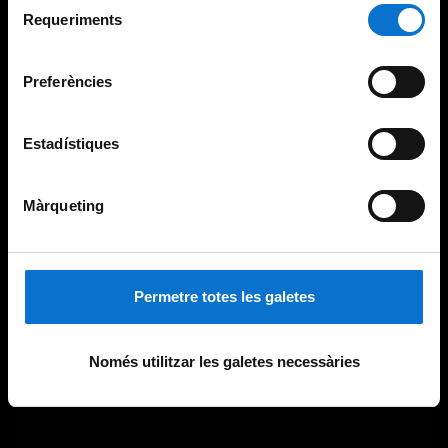
consultar la
Política de galetes del lloc web de la
Requeriments
de
Universitat de Barcelona
.
consentiment
Preferències
Estadístiques
Màrqueting
Permetre totes les galetes
Només utilitzar les galetes necessàries