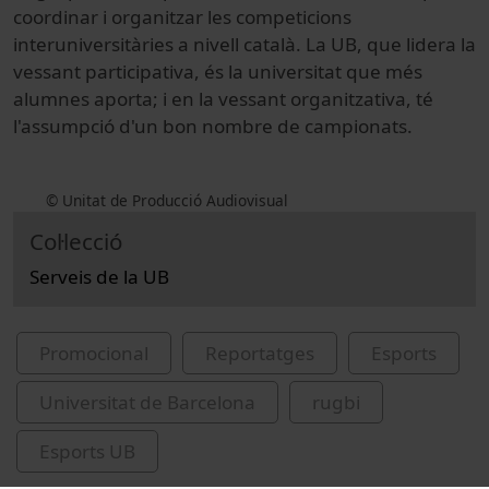
coordinar i organitzar les competicions
interuniversitàries a nivell català. La UB, que lidera la
vessant participativa, és la universitat que més
alumnes aporta; i en la vessant organitzativa, té
l'assumpció d'un bon nombre de campionats.
© Unitat de Producció Audiovisual
Col·lecció
Serveis de la UB
Promocional
Reportatges
Esports
Universitat de Barcelona
rugbi
Esports UB