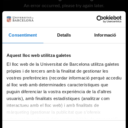
An error occurred, please try again later.
Try again
Consentiment
Detalls
Informació
Aquest lloc web utilitza galetes
El lloc web de la Universitat de Barcelona utilitza galetes
pròpies i de tercers amb la finalitat de gestionar les
vostres preferències (recordar informació perquè accediu
al lloc web amb determinades característiques que
puguin diferenciar la vostra experiència de la d’altres
usuaris), amb finalitats estadístiques (analitzar com
interactueu amb el lloc web) i amb finalitats de
màrqueting (gestionar la publicitat que s’ofereix
adequant-la en funció dels vostres hàbits de navegació).
Per obtenir més informació sobre les galetes podeu
Selecció