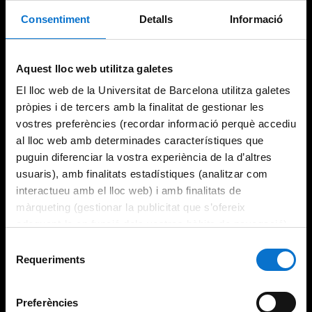
Consentiment
Detalls
Informació
Aquest lloc web utilitza galetes
El lloc web de la Universitat de Barcelona utilitza galetes
pròpies i de tercers amb la finalitat de gestionar les
vostres preferències (recordar informació perquè accediu
al lloc web amb determinades característiques que
puguin diferenciar la vostra experiència de la d’altres
usuaris), amb finalitats estadístiques (analitzar com
interactueu amb el lloc web) i amb finalitats de
màrqueting (gestionar la publicitat que s’ofereix
adequant-la en funció dels vostres hàbits de navegació).
Per obtenir més informació sobre les galetes podeu
Selecció
consultar la
Política de galetes del lloc web de la
Requeriments
de
Universitat de Barcelona
.
consentiment
Preferències