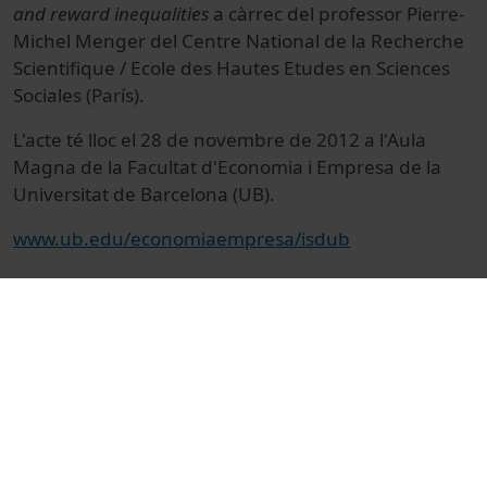
and reward inequalities
a càrrec del professor Pierre-
Michel Menger del Centre National de la Recherche
Scientifique / Ecole des Hautes Etudes en Sciences
Sociales (París).
L'acte té lloc el 28 de novembre de 2012 a l'Aula
Magna de la Facultat d'Economia i Empresa de la
Universitat de Barcelona (UB).
www.ub.edu/economiaempresa/isdub
© Unitat de Producció Audiovisual
Col·lecció
International Sociological Debates at the
Universitat de Barcelona (ISDUB)