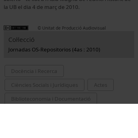
la UB el dia 4 de març de 2010.
© Unitat de Producció Audiovisual
Col·lecció
Jornadas OS-Repositorios (4as : 2010)
Docència i Recerca
Ciències Socials i Jurídiques
Actes
Biblioteconomia i Documentació
Universitat de Barcelona
Facultat d'Informació i Mitjans Audiovisuals