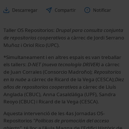
Descarregar
Compartir
Notificar
Taller OS Repositorios:
Drupal para consulta conjunta
de repositorios cooperativos
a càrrec de Jordi Serrano
Muñoz i Oriol Rico (UPC).
*Simultaneament i en altres espais es van treballar
els tallers:
D-NET (nueva tecnología DRIVER)
a càrrec
de Juan Corrales (Consorcio Madroño);
Repositorios
en la nube
a càrrec de Ricard de la Vega (CESCA);
Diez
años de repositorios cooperativos
a càrrec de Lluís
Anglada (CBUC), Anna Casaldàliga (UPF), Sandra
Reoyo (CBUC) i Ricard de la Vega (CESCA).
Aquesta intervenció de les 4as Jornadas OS-
Repositorios
"Políticas de promoción del acceso
abierto"
té lloc a l'Aula Magna de l'Edifici Històric de