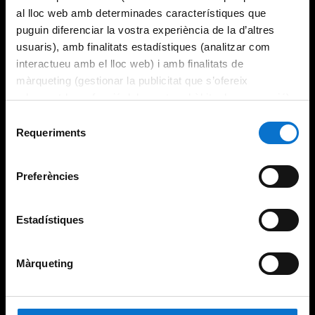
al lloc web amb determinades característiques que
puguin diferenciar la vostra experiència de la d’altres
usuaris), amb finalitats estadístiques (analitzar com
interactueu amb el lloc web) i amb finalitats de
màrqueting (gestionar la publicitat que s’ofereix
adequant-la en funció dels vostres hàbits de navegació).
Per obtenir més informació sobre les galetes podeu
Selecció
consultar la
Política de galetes del lloc web de la
Requeriments
de
Universitat de Barcelona
.
consentiment
Preferències
Estadístiques
Màrqueting