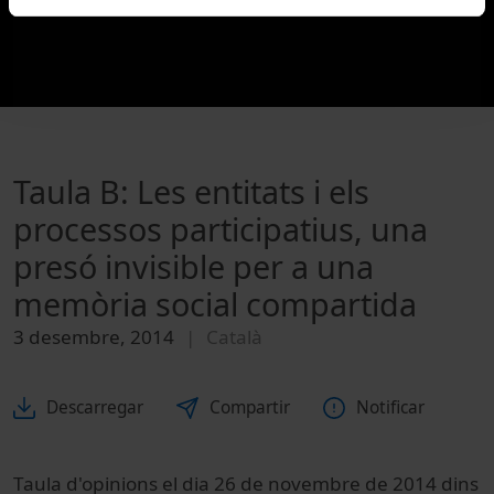
Taula B: Les entitats i els
processos participatius, una
presó invisible per a una
memòria social compartida
3 desembre, 2014
Català
Descarregar
Compartir
Notificar
Taula d'opinions el dia 26 de novembre de 2014 dins