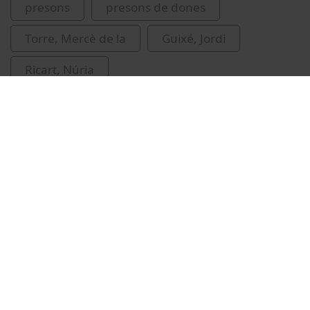
presons
presons de dones
Torre, Mercè de la
Guixé, Jordi
Ricart, Núria
Vídeos relacionats