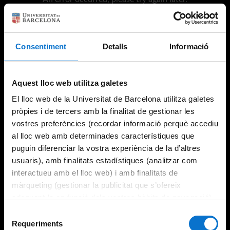
Consentiment
Detalls
Informació
Try again
Aquest lloc web utilitza galetes
El lloc web de la Universitat de Barcelona utilitza galetes
pròpies i de tercers amb la finalitat de gestionar les
vostres preferències (recordar informació perquè accediu
al lloc web amb determinades característiques que
puguin diferenciar la vostra experiència de la d’altres
usuaris), amb finalitats estadístiques (analitzar com
interactueu amb el lloc web) i amb finalitats de
màrqueting (gestionar la publicitat que s’ofereix
adequant-la en funció dels vostres hàbits de navegació).
Per obtenir més informació sobre les galetes podeu
Selecció
consultar la
Política de galetes del lloc web de la
Requeriments
de