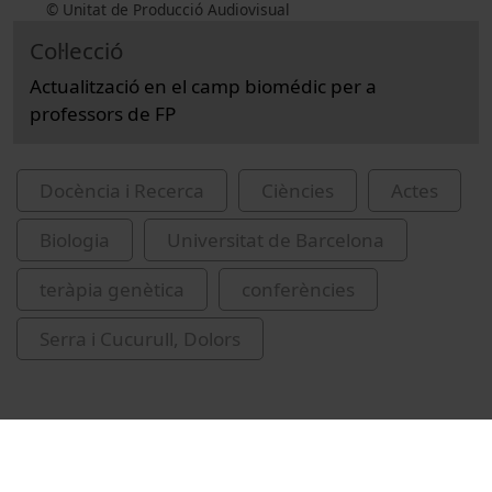
© Unitat de Producció Audiovisual
Col·lecció
Actualització en el camp biomédic per a
professors de FP
Docència i Recerca
Ciències
Actes
Biologia
Universitat de Barcelona
teràpia genètica
conferències
Serra i Cucurull, Dolors