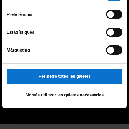
Universitat de Barcelona
.
consentiment
Preferències
Estadístiques
Màrqueting
Permetre totes les galetes
Només utilitzar les galetes necessàries