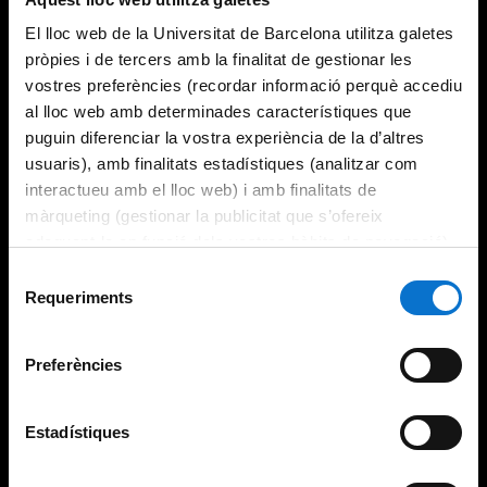
El lloc web de la Universitat de Barcelona utilitza galetes
pròpies i de tercers amb la finalitat de gestionar les
vostres preferències (recordar informació perquè accediu
al lloc web amb determinades característiques que
puguin diferenciar la vostra experiència de la d’altres
usuaris), amb finalitats estadístiques (analitzar com
interactueu amb el lloc web) i amb finalitats de
màrqueting (gestionar la publicitat que s’ofereix
adequant-la en funció dels vostres hàbits de navegació).
Per obtenir més informació sobre les galetes podeu
Selecció
consultar la
Política de galetes del lloc web de la
Requeriments
de
Universitat de Barcelona
.
consentiment
Preferències
Estadístiques