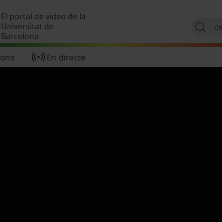
Vés al contingut
El portal de vídeo de la
Universitat de
Barcelona
ions
En directe