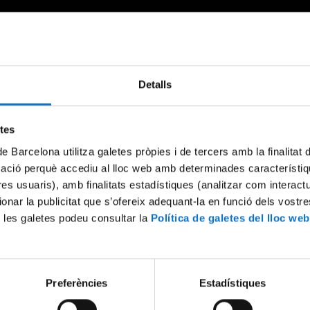
Detalls
Something went wrong
An error occurred, please try again later.
etes
de Barcelona utilitza galetes pròpies i de tercers amb la finalitat
mació perquè accediu al lloc web amb determinades característiq
Try again
tres usuaris), amb finalitats estadístiques (analitzar com interac
ionar la publicitat que s’ofereix adequant-la en funció dels vostr
 les galetes podeu consultar la
Política de galetes del lloc web
Preferències
Estadístiques