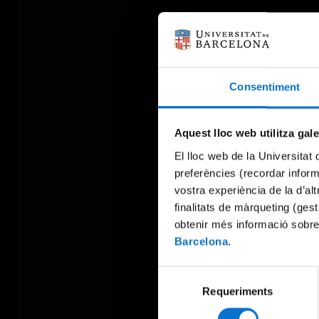
Consentiment
Aquest lloc web utilitza gal
El lloc web de la Universitat 
preferències (recordar infor
vostra experiència de la d’al
finalitats de màrqueting (gest
obtenir més informació sobre
Barcelona
.
Selecció
Requeriments
de
consentiment