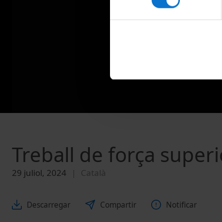
Treball de força superi
29 juliol, 2024
Català
Descarregar
Compartir
Notificar