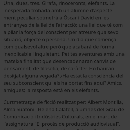
Una, dues
, tres
.
Girafa,
rinoceronts
,
elefants.
La
inesperada trobada
amb
un alumne
d'aspecte
i
ment
peculiar
sotmetrà a
Óscar
i
David
en
les
entranyes
de la llei
de l'atracció
;
una llei que
té
com
a pilar
la força del
conscient
per atreure
qualsevol
situació
, objecte
o
persona
.
Un dia que
comença
com
qualsevol
altre però que
acabarà
de forma
inexplicable
i inquietant
.
Petites
aventures
amb
una
mateixa finalitat
que
desencadenaran
canvis
de
pensament, de
filosofia
, de caràcter
.
Ho
hauran
desitjat
alguna
vegada
?
¿
Ha estat la
consciència
del
seu subconscient
qui els ha
portat
fins aquí
?
Amics
,
amigues
;
la resposta
està en els
elefants
.
Curtmetratge de ficció realitzat per: Albert Montilla,
Alma Suatoni i Helena Calafell, alumnes del Grau de
Comunicació i Indústries Culturals, en el marc de
l'assignatura "El procés de producció audiovisual",