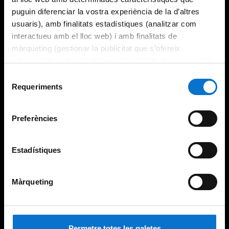
puguin diferenciar la vostra experiència de la d’altres
usuaris), amb finalitats estadístiques (analitzar com
interactueu amb el lloc web) i amb finalitats de
màrqueting (gestionar la publicitat que s’ofereix
adequant-la en funció dels vostres hàbits de navegació).
Per obtenir més informació sobre les galetes podeu
Selecció
consultar la
Política de galetes del lloc web de la
Requeriments
de
Universitat de Barcelona
.
consentiment
Preferències
Estadístiques
Màrqueting
Permetre totes les galetes