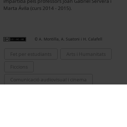
impartida pels professors Joan Gabriel Servera i
Marta Ávila (curs 2014 - 2015).
© A. Montilla, A. Suatoni i H. Calafell
Fet per estudiants
Arts i Humanitats
Ficcions
Comunicació audiovisual i cinema
Estudiants
Facultat de Filologia i Comunicació
amistat
relacions humanes
graucic