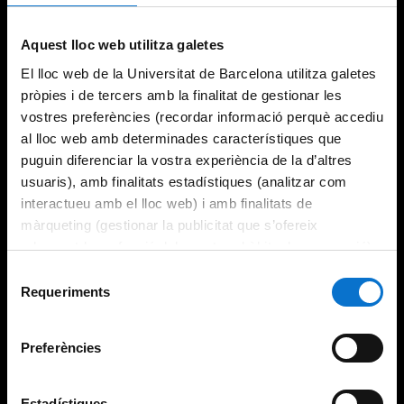
Try again
Aquest lloc web utilitza galetes
El lloc web de la Universitat de Barcelona utilitza galetes
pròpies i de tercers amb la finalitat de gestionar les
vostres preferències (recordar informació perquè accediu
al lloc web amb determinades característiques que
puguin diferenciar la vostra experiència de la d’altres
usuaris), amb finalitats estadístiques (analitzar com
interactueu amb el lloc web) i amb finalitats de
màrqueting (gestionar la publicitat que s’ofereix
adequant-la en funció dels vostres hàbits de navegació).
Per obtenir més informació sobre les galetes podeu
Selecció
consultar la
Política de galetes del lloc web de la
Requeriments
de
Universitat de Barcelona
.
consentiment
Preferències
Estadístiques