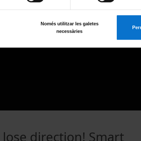
Només utilitzar les galetes
Perm
necessàries
lose direction! Smart