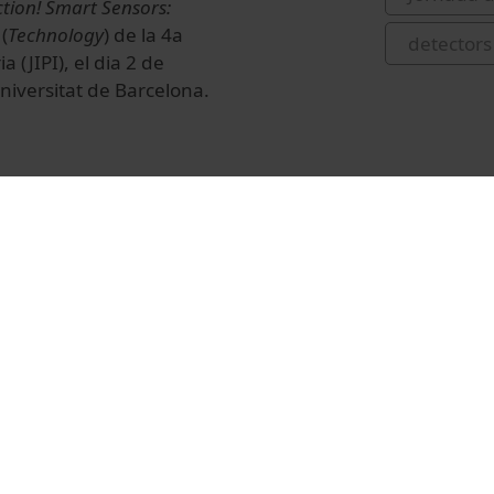
ction! Smart Sensors:
(
Technology
) de la 4a
detectors
 (JIPI), el dia 2 de
Universitat de Barcelona.