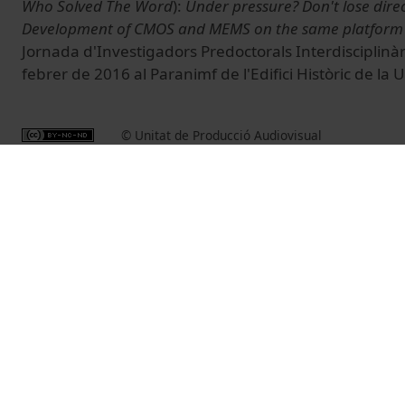
Who Solved The Word
):
Under pressure? Don't lose dire
Development of CMOS and MEMS on the same platform
Jornada d'Investigadors Predoctorals Interdisciplinària
febrer de 2016 al Paranimf de l'Edifici Històric de la 
© Unitat de Producció Audiovisual
Vídeos relacionats