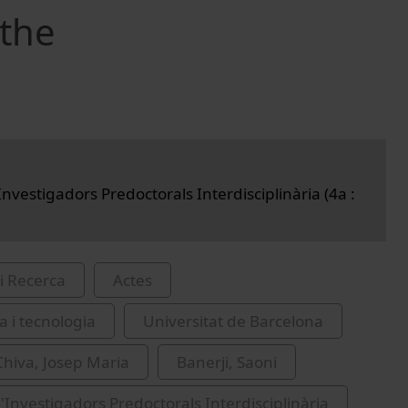
the
nvestigadors Predoctorals Interdisciplinària (4a :
i Recerca
Actes
a i tecnologia
Universitat de Barcelona
hiva, Josep Maria
Banerji, Saoni
'Investigadors Predoctorals Interdisciplinària