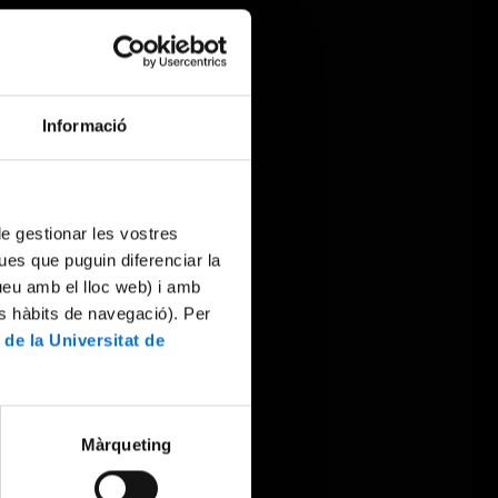
Informació
 de gestionar les vostres
ues que puguin diferenciar la
tueu amb el lloc web) i amb
es hàbits de navegació). Per
 de la Universitat de
Màrqueting