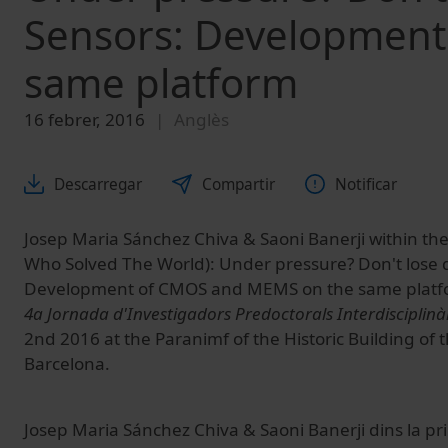
Sensors: Developmen
same platform
16 febrer, 2016
Anglès
Descarregar
Compartir
Notificar
Josep Maria Sánchez Chiva & Saoni Banerji within the
Who Solved The World): Under pressure? Don't lose d
Development of CMOS and MEMS on the same platfo
4a Jornada d'Investigadors Predoctorals Interdisciplinàr
2nd 2016 at the Paranimf of the Historic Building of t
Barcelona.
Josep Maria Sánchez Chiva & Saoni Banerji dins la pri