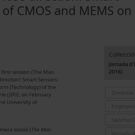
t of CMOS and MEMS on 
Col·lecció
Jornada d'I
2016)
 first session (The Man
irection! Smart Sensors:
rm (Technology) of the
Docència 
ia (JIPI)
, on February
he University of
Enginyeri
Sánchez C
mera sessió (
The Man
Jornada d