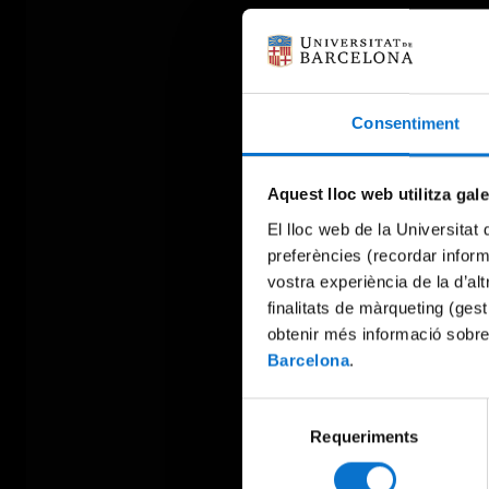
Consentiment
Aquest lloc web utilitza gal
El lloc web de la Universitat 
preferències (recordar infor
vostra experiència de la d’al
finalitats de màrqueting (gest
obtenir més informació sobre
Barcelona
.
Selecció
Requeriments
de
consentiment