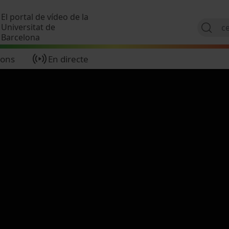
Vés al contingut
El portal de vídeo de la
Universitat de
Barcelona
ions
En directe