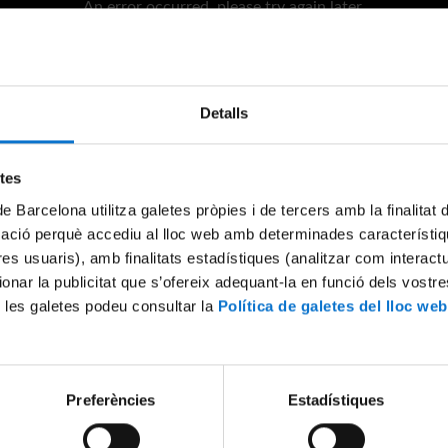
An error occurred, please try again later.
Try again
Detalls
etes
de Barcelona utilitza galetes pròpies i de tercers amb la finalitat
mació perquè accediu al lloc web amb determinades característiq
tres usuaris), amb finalitats estadístiques (analitzar com interac
ionar la publicitat que s’ofereix adequant-la en funció dels vostr
 les galetes podeu consultar la
Política de galetes del lloc web
Preferències
Estadístiques