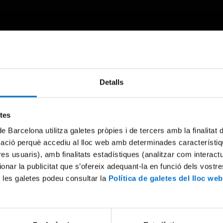
Detalls
Something went wrong
An error occurred, please try again later.
etes
de Barcelona utilitza galetes pròpies i de tercers amb la finalitat
mació perquè accediu al lloc web amb determinades característiq
Try again
tres usuaris), amb finalitats estadístiques (analitzar com interac
ionar la publicitat que s’ofereix adequant-la en funció dels vostr
 les galetes podeu consultar la
Política de galetes del lloc web