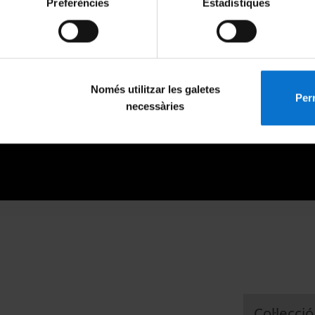
Preferències
Estadístiques
Només utilitzar les galetes
Perm
necessàries
Col·lecció