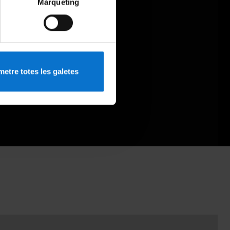
Màrqueting
etre totes les galetes