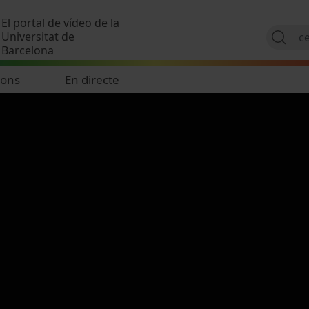
Vés al contingut
El portal de vídeo de la
Universitat de
Barcelona
ions
En directe