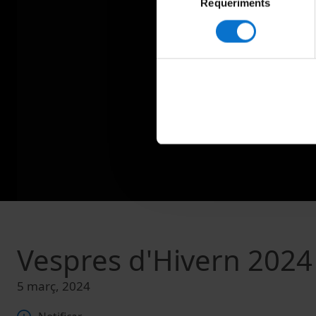
Requeriments
de
consentiment
Vespres d'Hivern 2024
5 març, 2024