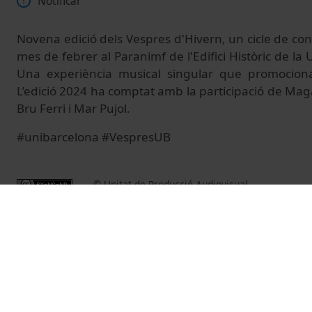
Notificar
Novena edició dels Vespres d'Hivern, un cicle de conc
mes de febrer al Paranimf de l'Edifici Històric de la 
Una experiència musical singular que promocion
L’edició 2024 ha comptat amb la participació de Mag
Bru Ferri i Mar Pujol.
#unibarcelona #VespresUB
© Unitat de Producció Audiovisual