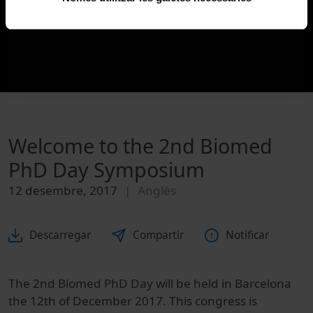
Welcome to the 2nd Biomed
PhD Day Symposium
12 desembre, 2017
Anglès
Descarregar
Compartir
Notificar
The 2nd Biomed PhD Day will be held in Barcelona
the 12th of December 2017. This congress is