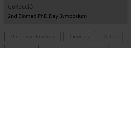
Col·lecció
2nd Biomed PhD Day Symposium
Docència i Recerca
Ciències
Actes
Biologia
Universitat de Barcelona
inauguracions
Vídeos relacionats