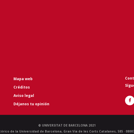
Cont
Mapa web
Sígu
Créditos
Aviso legal
Déjanos tu opinión
© UNIVERSITAT DE BARCELONA 2021
stórico de la Universidad de Barcelona, Gran Via de les Corts Catalanes, 585 · 080