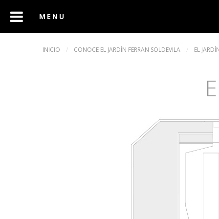
INICIO
/
CONOCE EL JARDÍN FERRAN SOLDEVILA
/
EL JARD
E