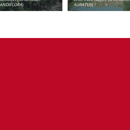
ANDIFLORA
)
AURATUS
)