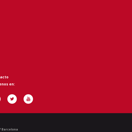
acto
enos en:
07 Barcelona