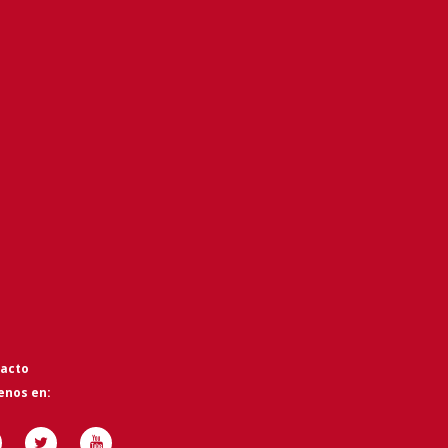
acto
enos en: