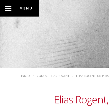
INICIO
/
CONOCE ELIAS ROGENT
/
ELIAS ROGENT, UN PER
Elias Rogent,