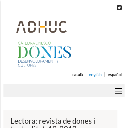
Skip
to
main
content
català
english
español
Breadcrumb
Lectora: revista de dones i