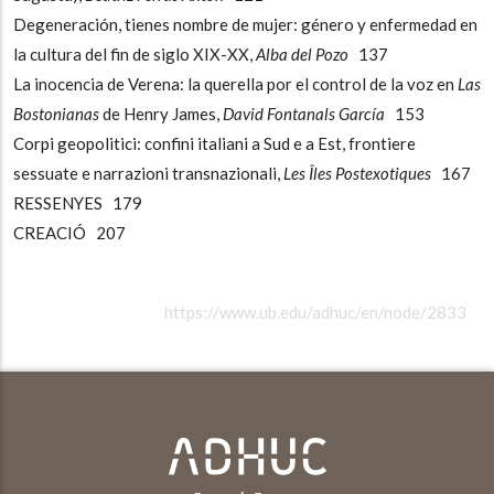
Degeneración, tienes nombre de mujer: género y enfermedad en
la cultura del fin de siglo XIX-XX,
Alba del Pozo
137
La inocencia de Verena: la querella por el control de la voz en
Las
Bostonianas
de Henry James,
David Fontanals García
153
Corpi geopolitici: confini italiani a Sud e a Est, frontiere
sessuate e narrazioni transnazionali,
Les Îles Postexotiques
167
RESSENYES 179
CREACIÓ 207
https://www.ub.edu/adhuc/en/node/2833