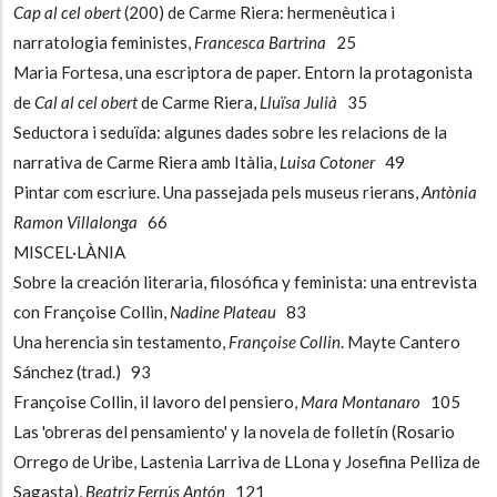
Cap al cel obert
(200) de Carme Riera: hermenèutica i
narratologia feministes,
Francesca Bartrina
25
Maria Fortesa, una escriptora de paper. Entorn la protagonista
de
Cal al cel obert
de Carme Riera,
Lluïsa Julià
35
Seductora i seduïda: algunes dades sobre les relacions de la
narrativa de Carme Riera amb Itàlia,
Luisa Cotoner
49
Pintar com escriure. Una passejada pels museus rierans,
Antònia
Ramon Villalonga
66
MISCEL·LÀNIA
Sobre la creación literaria, filosófica y feminista: una entrevista
con Françoise Collin,
Nadine Plateau
83
Una herencia sin testamento,
Françoise Collin
. Mayte Cantero
Sánchez (trad.) 93
Françoise Collin, il lavoro del pensiero,
Mara Montanaro
105
Las 'obreras del pensamiento' y la novela de folletín (Rosario
Orrego de Uribe, Lastenia Larriva de LLona y Josefina Pelliza de
Sagasta),
Beatriz Ferrús Antón
121