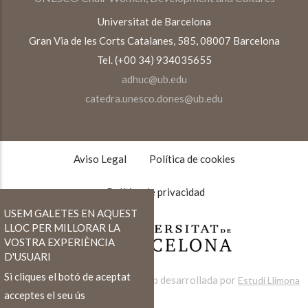
Universitat de Barcelona
Gran Via de les Corts Catalanes, 585, 08007 Barcelona
Tel. (+00 34) 934035655
adhuc@ub.edu
catedra.unesco.dones@ub.edu
TEXTOS
LEGALES
Aviso Legal
Política de cookies
Política de privacidad
USEM GALETES EN AQUEST
LLOC PER MILLORAR LA
VOSTRA EXPERIÈNCIA
D'USUARI
Si cliques el botó de aceptat
Web desarrollada por
Estudi Llimona
acceptes el seu ús