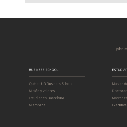
John M
BUSINESS SCHOOL
ESTUDIA
Qué es UB Business School
Máster d
Misión y valores
Doctorad
Estudiar en Barcelona
Máster e
Miembros
Executiv