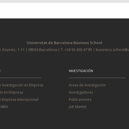
Universitat de Barcelona Business School
. Keynes, 1-11 | 08034 Barcelona | T. +34 93 403 47 85 | business.school
R
INVESTIGACIÓN
e Investigación en Empresa
Areas de investigación
o en Empresa
Investigadores
n Empresa Internacional
Publicaciones
e MBA
Job Market