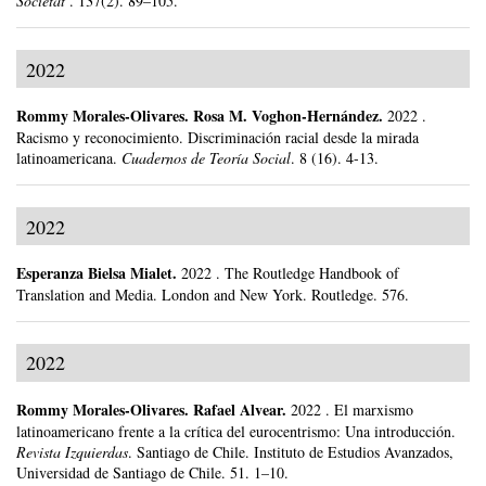
Societat
.
137(2).
89–105.
2022
Rommy Morales-Olivares
.
Rosa M. Voghon-Hernández.
2022
.
Racismo y reconocimiento. Discriminación racial desde la mirada
latinoamericana.
Cuadernos de Teoría Social
.
8 (16).
4-13.
2022
Esperanza Bielsa Mialet
.
2022
.
The Routledge Handbook of
Translation and Media.
London and New York.
Routledge.
576.
2022
Rommy Morales-Olivares
.
Rafael Alvear.
2022
.
El marxismo
latinoamericano frente a la crítica del eurocentrismo: Una introducción.
Revista Izquierdas
.
Santiago de Chile.
Instituto de Estudios Avanzados,
Universidad de Santiago de Chile.
51.
1–10.