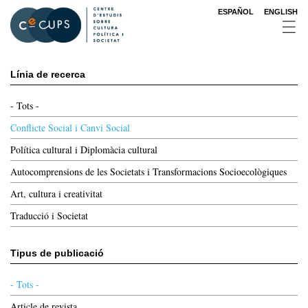
Vés
ESPAÑOL
ENGLISH
al
contingut
Línia de recerca
- Tots -
Conflicte Social i Canvi Social
Política cultural i Diplomàcia cultural
Autocomprensions de les Societats i Transformacions Socioecològiques
Art, cultura i creativitat
Traducció i Societat
Tipus de publicació
- Tots -
Article de revista