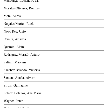
Mendonça, Luciana F. M.
Morales-Olivares, Rommy
Mota, Aurea
Nogales Muriel, Rocío
Novo Rey, Uxío
Peralta, Ariadna
Quemin, Alain
Rodríguez Morató, Arturo
Salimi, Maryam
Sánchez Belando, Victoria
Santana Acuña, Álvaro
Sirois, Guillaume
Solarte Bolaños, Ana María
Wagner, Peter