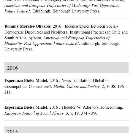
American and European Trajectories of Modernity: Past Oppression,
Future Justice?
.
Edinburgh.
Edinburgh University Press.
Rommy Morales-Olivares
.
2016
.
Inconsistencies Between Social-
Democratic Discourses and Neoliberal Institutional Practices in Chile and
South Africa.
African, American and European Trajectories of
Modernity: Past Oppression, Future Justice?
.
Edinburgh.
Edinburgh
University Press.
2016
Esperanza Bielsa Mialet
.
2016
.
News Translation: Global or
Cosmopolitan Connections?.
Media, Culture and Society
.
2, V. 38.
196 -
211.
Esperanza Bielsa Mialet
.
2016
.
Theodor W. Adorno’s Homecoming.
European Journal of Social Theory
.
3, v. 19.
374 - 390.
2015