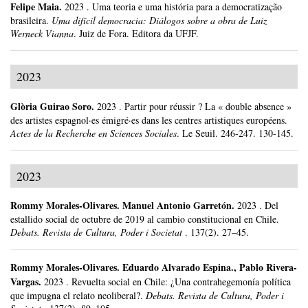
Felipe Maia
.
2023
.
Uma teoria e uma história para a democratização
brasileira.
Uma difícil democracia: Diálogos sobre a obra de Luiz
Werneck Vianna
.
Juiz de Fora.
Editora da UFJF.
2023
Glòria Guirao Soro
.
2023
.
Partir pour réussir ? La « double absence »
des artistes espagnol·es émigré·es dans les centres artistiques européens.
Actes de la Recherche en Sciences Sociales
.
Le Seuil.
246-247.
130-145.
2023
Rommy Morales-Olivares
.
Manuel Antonio Garretón.
2023
.
Del
estallido social de octubre de 2019 al cambio constitucional en Chile.
Debats. Revista de Cultura, Poder i Societat
.
137(2).
27–45.
Rommy Morales-Olivares
.
Eduardo Alvarado Espina., Pablo Rivera-
Vargas.
2023
.
Revuelta social en Chile: ¿Una contrahegemonía política
que impugna el relato neoliberal?.
Debats. Revista de Cultura, Poder i