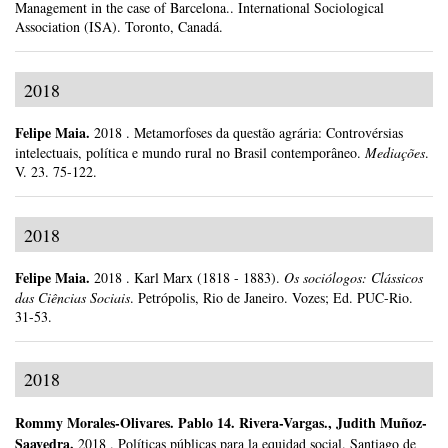
Management in the case of Barcelona..
International Sociological
Association (ISA).
Toronto, Canadá.
2018
Felipe Maia
.
2018
.
Metamorfoses da questão agrária: Controvérsias
intelectuais, política e mundo rural no Brasil contemporâneo.
Mediações
.
V. 23.
75-122.
2018
Felipe Maia
.
2018
.
Karl Marx (1818 - 1883).
Os sociólogos: Clássicos
das Ciências Sociais
.
Petrópolis, Rio de Janeiro.
Vozes; Ed. PUC-Rio.
31-53.
2018
Rommy Morales-Olivares
.
Pablo 14. Rivera-Vargas., Judith Muñoz-
Saavedra.
2018
.
Políticas públicas para la equidad social.
Santiago de