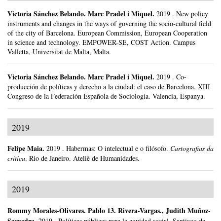
Victoria Sánchez Belando
.
Marc Pradel i Miquel.
2019
.
New policy
instruments and changes in the ways of governing the socio-cultural field
of the city of Barcelona.
European Commission, European Cooperation
in science and technology. EMPOWER-SE, COST Action.
Campus
Valletta, Universitat de Malta, Malta.
Victoria Sánchez Belando
.
Marc Pradel i Miquel.
2019
.
Co-
producción de políticas y derecho a la ciudad: el caso de Barcelona.
XIII
Congreso de la Federación Española de Sociología.
Valencia, Espanya.
2019
Felipe Maia
.
2019
.
Habermas: O intelectual e o filósofo.
Cartografias da
crítica
.
Rio de Janeiro.
Ateliê de Humanidades.
2019
Rommy Morales-Olivares
.
Pablo 13. Rivera-Vargas., Judith Muñoz-
Saavedra.
2019
.
Políticas públicas para la equidad social.
Santiago de