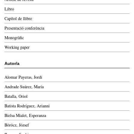
Libro
Capítol de llibre
Presentació conferència
Monogràfic
Working paper
Autor/a
Alomar Payeras, Jordi
Andrade Suárez, María
Batalla, Oriol
Batista Rodríguez, Arianni
Bielsa Mialet, Esperanza
Böröcz, József