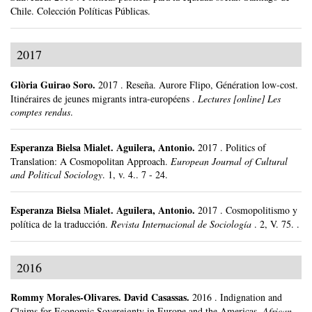
Chile.
Colección Políticas Públicas.
2017
Glòria Guirao Soro
.
2017
.
Reseña. Aurore Flipo, Génération low-cost.
Itinéraires de jeunes migrants intra-européens .
Lectures [online] Les
comptes rendus
.
Esperanza Bielsa Mialet
.
Aguilera, Antonio.
2017
.
Politics of
Translation: A Cosmopolitan Approach.
European Journal of Cultural
and Political Sociology
.
1, v. 4..
7 - 24.
Esperanza Bielsa Mialet
.
Aguilera, Antonio.
2017
.
Cosmopolitismo y
política de la traducción.
Revista Internacional de Sociología
.
2, V. 75. .
2016
Rommy Morales-Olivares
.
David Casassas.
2016
.
Indignation and
Claims for Economic Sovereignty in Europe and the Americas.
African,