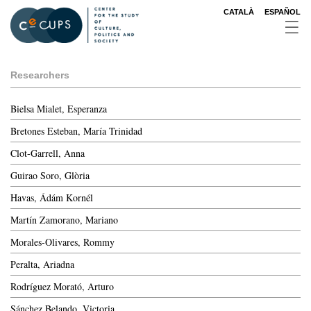
Skip
CATALÀ
ESPAÑOL
to
main
content
Researchers
Bielsa Mialet, Esperanza
Bretones Esteban, María Trinidad
Clot-Garrell, Anna
Guirao Soro, Glòria
Havas, Ádám Kornél
Martín Zamorano, Mariano
Morales-Olivares, Rommy
Peralta, Ariadna
Rodríguez Morató, Arturo
Sánchez Belando, Victoria