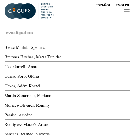
Vés
ESPAÑOL
ENGLISH
al
contingut
Investigadors
Bielsa Mialet, Esperanza
Bretones Esteban, María Trinidad
Clot-Garrell, Anna
Guirao Soro, Glòria
Havas, Ádám Kornél
Martín Zamorano, Mariano
Morales-Olivares, Rommy
Peralta, Ariadna
Rodríguez Morató, Arturo
Sánchez Belando, Victoria