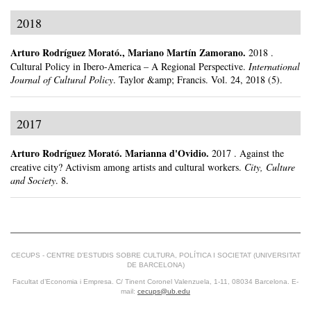
2018
Arturo Rodríguez Morató
.,
Mariano Martín Zamorano
.
2018
.
Cultural Policy in Ibero-America – A Regional Perspective.
International
Journal of Cultural Policy
.
Taylor &amp; Francis.
Vol. 24, 2018 (5).
2017
Arturo Rodríguez Morató
.
Marianna d'Ovidio.
2017
.
Against the
creative city? Activism among artists and cultural workers.
City, Culture
and Society
.
8.
CECUPS - CENTRE D’ESTUDIS SOBRE CULTURA, POLÍTICA I SOCIETAT (UNIVERSITAT
DE BARCELONA)
Facultat d’Economia i Empresa. C/ Tinent Coronel Valenzuela, 1-11, 08034 Barcelona. E-
mail:
cecups@ub.edu