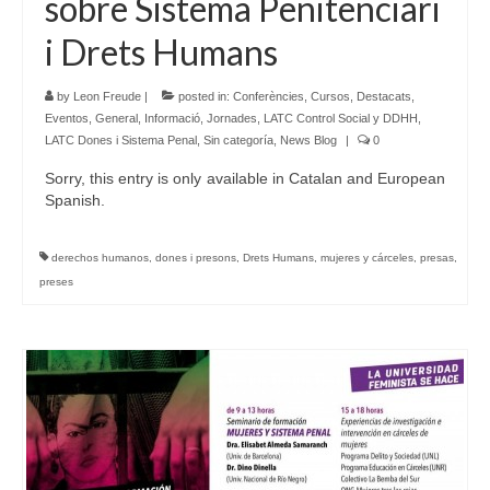
sobre Sistema Penitenciari
i Drets Humans
by
Leon Freude
|
posted in:
Conferències
,
Cursos
,
Destacats
,
Eventos
,
General
,
Informació
,
Jornades
,
LATC Control Social y DDHH
,
LATC Dones i Sistema Penal
,
Sin categoría
,
News Blog
|
0
Sorry, this entry is only available in Catalan and European
Spanish.
derechos humanos
,
dones i presons
,
Drets Humans
,
mujeres y cárceles
,
presas
,
preses