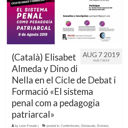
AUG 7 2019
(Català) Elisabet
AUG 7 2019
Almeda y Dino di
Nella en el Cicle de Debat i
Formació «El sistema
penal com a pedagogia
patriarcal»
by
Leon Freude
|
posted in:
Conferències
,
Destacats
,
Eventos
,