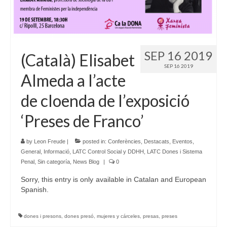
Language:
SEP 16 2019
(Català) Elisabet
SEP 16 2019
Almeda a l’acte
de cloenda de l’exposició
‘Preses de Franco’
by
Leon Freude
|
posted in:
Conferències
,
Destacats
,
Eventos
,
General
,
Informació
,
LATC Control Social y DDHH
,
LATC Dones i Sistema
Penal
,
Sin categoría
,
News Blog
|
0
Sorry, this entry is only available in Catalan and European
Spanish.
dones i presons
,
dones presó
,
mujeres y cárceles
,
presas
,
preses