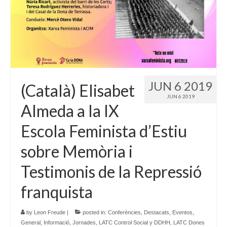
JUN 6 2019
(Català) Elisabet
JUN 6 2019
Almeda a la IX
Escola Feminista d’Estiu
sobre Memòria i
Testimonis de la Repressió
franquista
by
Leon Freude
|
posted in:
Conferències
,
Destacats
,
Eventos
,
General
,
Informació
,
Jornades
,
LATC Control Social y DDHH
,
LATC Dones