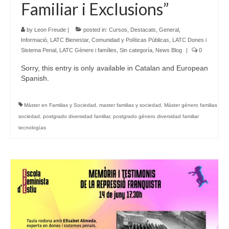
Familiar i Exclusions”
by
Leon Freude
|
posted in:
Cursos
,
Destacats
,
General
,
Informació
,
LATC Bienestar, Comunidad y Políticas Públicas
,
LATC Dones i
Sistema Penal
,
LATC Gènere i famílies
,
Sin categoría
,
News Blog
|
0
Sorry, this entry is only available in Catalan and European
Spanish.
Máster en Familias y Sociedad
,
master familias y sociedad
,
Máster género familias
sociedad
,
postgrado diversidad familiar
,
postgrado género diversidad familiar
tecnologías