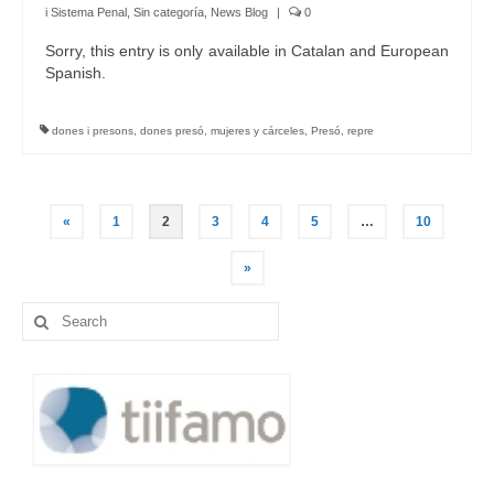
i Sistema Penal
,
Sin categoría
,
News Blog
|
0
Sorry, this entry is only available in Catalan and European
Spanish.
dones i presons
,
dones presó
,
mujeres y cárceles
,
Presó
,
repre
Posts
«
1
2
3
4
5
…
10
navigation
»
Search
for: