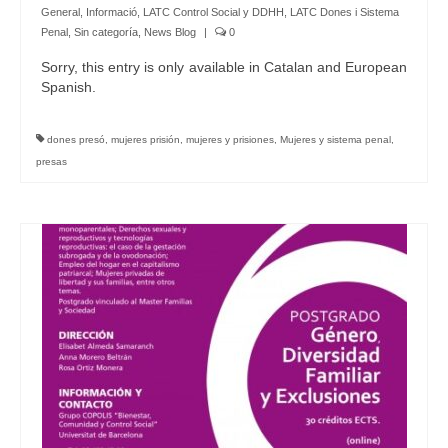
General
,
Informació
,
LATC Control Social y DDHH
,
LATC Dones i Sistema
Penal
,
Sin categoría
,
News Blog
|
0
Sorry, this entry is only available in Catalan and European
Spanish.
dones presó
,
mujeres prisión
,
mujeres y prisiones
,
Mujeres y sistema penal
,
presas