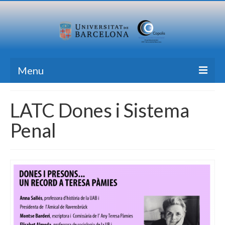
Menu
Home
LATC Dones i Sistema
Research
Penal
Formation
Transfer
Publications
News Blog
Contact