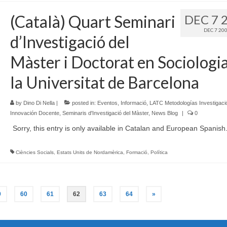
(Català) Quart Seminari
DEC 7 
DEC 7 20
d’Investigació del
Màster i Doctorat en Sociologi
la Universitat de Barcelona
by
Dino Di Nella
|
posted in:
Eventos
,
Informació
,
LATC Metodologías Investigació
Innovación Docente
,
Seminaris d'Investigació del Màster
,
News Blog
|
0
Sorry, this entry is only available in Catalan and European Spanish
Ciències Socials
,
Estats Units de Nordamèrica
,
Formació
,
Política
9
60
61
62
63
64
»