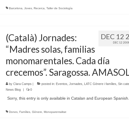
Barcelona
,
Joves
,
Recerca
,
Taller de Sociología
(Català) Jornades:
DEC 12 
DEC 12 200
“Madres solas, familias
monomarentales. Cada día
crecemos”. Saragossa. AMASOL
by
Clara Camps
|
posted in:
Eventos
,
Jornades
,
LATC Gènere i famílies
,
Sin cat
News Blog
|
0
Sorry, this entry is only available in Catalan and European Spanish
Dones
,
Famílies
,
Gènere
,
Monoparentalitat