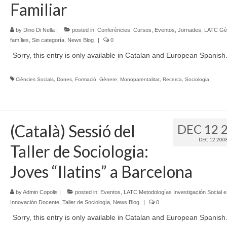
Familiar
by
Dino Di Nella
|
posted in:
Conferències
,
Cursos
,
Eventos
,
Jornades
,
LATC Gèn
famílies
,
Sin categoría
,
News Blog
|
0
Sorry, this entry is only available in Catalan and European Spanish
Ciències Socials
,
Dones
,
Formació
,
Gènere
,
Monoparentalitat
,
Recerca
,
Sociologia
(Català) Sessió del
DEC 12 
DEC 12 200
Taller de Sociologia:
Joves “llatins” a Barcelona
by
Admin Copolis
|
posted in:
Eventos
,
LATC Metodologías Investigación Social e
Innovación Docente
,
Taller de Sociología
,
News Blog
|
0
Sorry, this entry is only available in Catalan and European Spanish