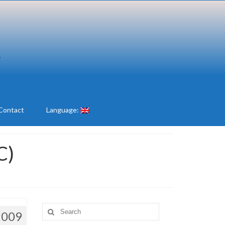
Contact
Language:
C)
Search
2009
for: