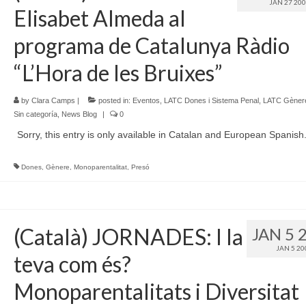
JAN 27 20
Elisabet Almeda al
programa de Catalunya Ràdio
“L’Hora de les Bruixes”
by
Clara Camps
|
posted in:
Eventos
,
LATC Dones i Sistema Penal
,
LATC Gènere 
Sin categoría
,
News Blog
|
0
Sorry, this entry is only available in Catalan and European Spanish
Dones
,
Gènere
,
Monoparentalitat
,
Presó
(Català) JORNADES: I la
JAN 5 
JAN 5 20
teva com és?
Monoparentalitats i Diversitat