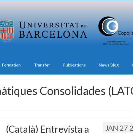
Formation
Transfer
Publications
News Blog
màtiques Consolidades (LAT
(Català) Entrevista a
JAN 27 