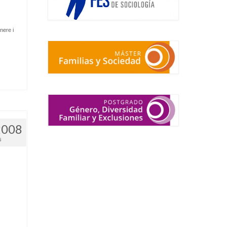
ere i
.
2008
8
.