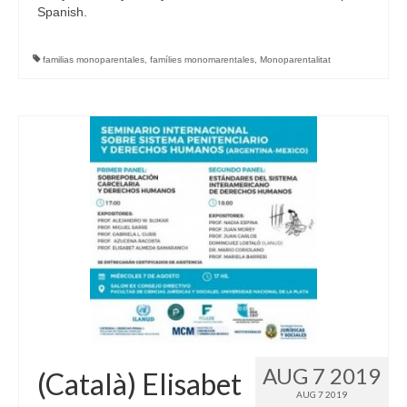
Spanish.
familias monoparentales
,
famílies monomarentales
,
Monoparentalitat
AUG 7 2019
(Català) Elisabet
AUG 7 2019