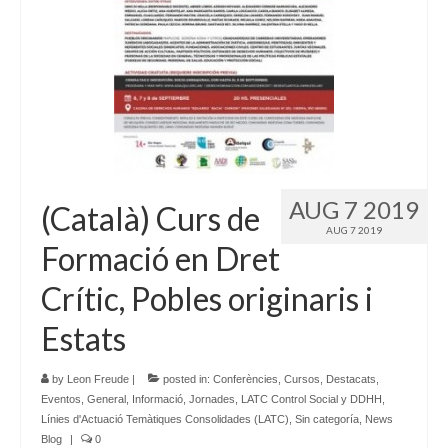
AUG 7 2019
(Català) Curs de
AUG 7 2019
Formació en Dret
Crític, Pobles originaris i
Estats
by
Leon Freude
|
posted in:
Conferències
,
Cursos
,
Destacats
,
Eventos
,
General
,
Informació
,
Jornades
,
LATC Control Social y DDHH
,
Línies d'Actuació Temàtiques Consolidades (LATC)
,
Sin categoría
,
News
Blog
|
0