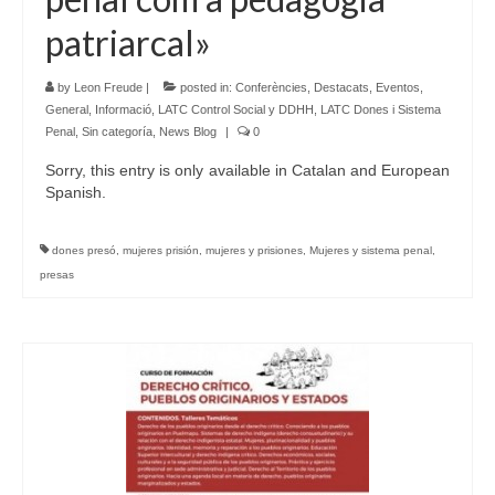
patriarcal»
by
Leon Freude
|
posted in:
Conferències
,
Destacats
,
Eventos
,
General
,
Informació
,
LATC Control Social y DDHH
,
LATC Dones i Sistema
Penal
,
Sin categoría
,
News Blog
|
0
Sorry, this entry is only available in Catalan and European
Spanish.
dones presó
,
mujeres prisión
,
mujeres y prisiones
,
Mujeres y sistema penal
,
presas