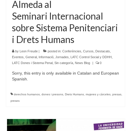
Almeda al
Seminari Internacional
sobre Sistema Penitenciari
i Drets Humans
by
Leon Freude
|
posted in:
Conferències
,
Cursos
,
Destacats
,
Eventos
,
General
,
Informació
,
Jornades
,
LATC Control Social y DDHH
,
LATC Dones i Sistema Penal
,
Sin categoría
,
News Blog
|
0
Sorry, this entry is only available in Catalan and European
Spanish.
derechos humanos
,
dones i presons
,
Drets Humans
,
mujeres y cárceles
,
presas
,
preses