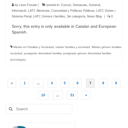
by
Leon Freude
|
posted in:
Cursos
,
Destacats
,
General
,
Informació
,
LATC Bienestar, Comunidad y Políticas Públicas
,
LATC Dones i
Sistema Penal
,
LATC Gènere i famílies
,
Sin categoría
,
News Blog
|
0
Sorry, this entry is only available in Catalan and European
Spanish.
Máster en Familias y Sociedad
,
master familias y sociedad
,
Máster género familias
sociedad
,
postgrado diversidad familiar
,
postgrado género diversidad familiar
tecnologías
Posts
«
1
…
4
5
6
7
8
9
navigation
10
…
51
»
Search
for: