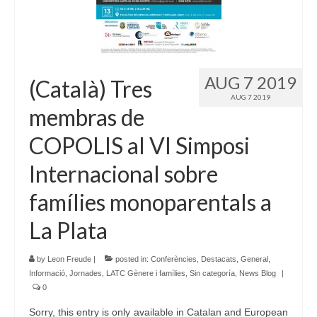
Language:
AUG 7 2019
(Català) Tres
AUG 7 2019
membras de
COPOLIS al VI Simposi
Internacional sobre
famílies monoparentals a
La Plata
by
Leon Freude
|
posted in:
Conferències
,
Destacats
,
General
,
Informació
,
Jornades
,
LATC Gènere i famílies
,
Sin categoría
,
News Blog
|
0
Sorry, this entry is only available in Catalan and European