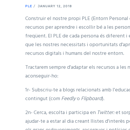
PLE
/
JANUARY 12, 2018
Construir el nostre propi PLE (Entorn Personal 
recursos per aprendre i escollir bé a les perso
freqüent. El PLE de cada persona és diferent i 
que les nostres necessitats i oportunitats d'a
recursos digitals i humans del nostre entorn.
Tractarem sempre d'adaptar els recursos a les no
aconseguir-ho:
1r- Subscriu-te a blogs relacionats amb l'educac
contingut (com
Feedly
o
Flipboard
).
2n- Cerca, escolta i participa en
Twitter:
et sor
ajudar-te a estar al dia creant llistes d'interès 