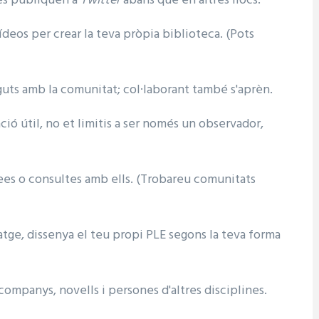
 es publiquen a
Twitter
abans que en altres llocs.
ídeos per crear la teva pròpia biblioteca. (Pots
guts amb la comunitat; col·laborant també s'aprèn.
ió útil, no et limitis a ser només un observador,
ees o consultes amb ells. (Trobareu comunitats
tge, dissenya el teu propi PLE segons la teva forma
companys, novells i persones d'altres disciplines.