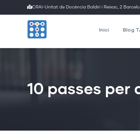
Skip
CRAI-Unitat de Docència Baldiri i Reixac, 2 Barcel
to
Main
main
navigation
Inici
Blog 
content
10 passes per 