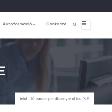
Autoformació
Contacte
E
Inici
-
10 passes per dissenyar el teu PLE