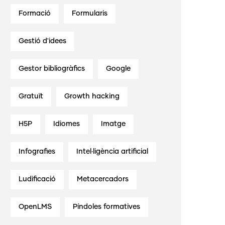
Formació
Formularis
Gestió d'idees
Gestor bibliogràfics
Google
Gratuït
Growth hacking
H5P
Idiomes
Imatge
Infografies
Intel·ligència artificial
Ludificació
Metacercadors
OpenLMS
Píndoles formatives