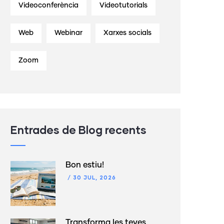
Videoconferència
Videotutorials
Web
Webinar
Xarxes socials
Zoom
Entrades de Blog recents
Bon estiu!
/
30 JUL, 2026
Transforma les teves