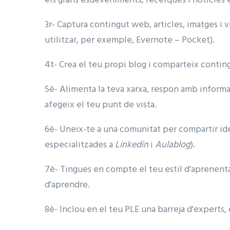
els grans esdeveniments, recerques i notícies
3r- Captura contingut web, articles, imatges i v
utilitzar, per exemple, Evernote – Pocket).
4t- Crea el teu propi blog i comparteix contin
5è- Alimenta la teva xarxa, respon amb informac
afegeix el teu punt de vista.
6è- Uneix-te a una comunitat per compartir id
especialitzades a
Linkedin
i
Aulablog
).
7è- Tingues en compte el teu estil d'aprenenta
d'aprendre.
8è- Inclou en el teu PLE una barreja d'experts, 