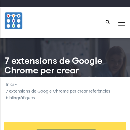
Skip
to
main
content
7 extensions de Google
Chrome per crear
referències bibliogràfiques
Inici
-
7 extensions de Google Chrome per crear referències
bibliogràfiques