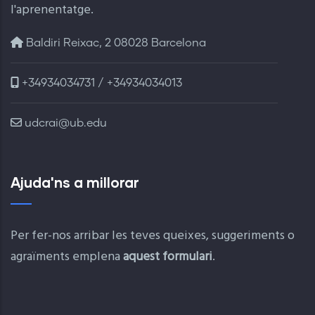
l'aprenentatge.
Baldiri Reixac, 2 08028 Barcelona
+34934034731 / +34934034013
udcrai@ub.edu
Ajuda'ns a millorar
Per fer-nos arribar les teves queixes, suggeriments o
agraïments emplena
aquest formulari
.