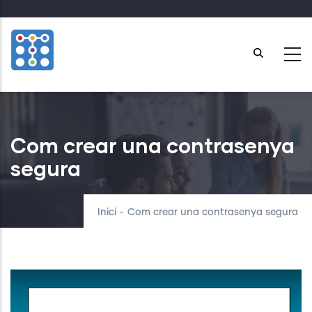
Skip
to
main
content
Com crear una contrasenya
segura
Inici
-
Com crear una contrasenya segura