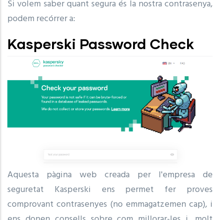
Si volem saber quant segura és la nostra contrasenya,
podem recórrer a:
Kasperski Password Check
Aquesta pàgina web creada per l'empresa de
seguretat Kasperski ens permet fer proves
comprovant contrasenyes (no emmagatzemen cap), i
ens donen consells sobre com millorar-les i, molt