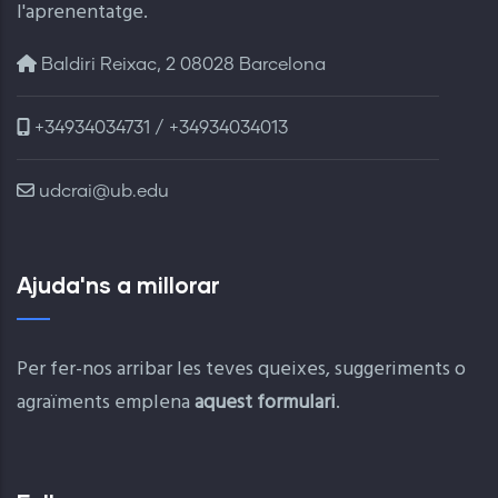
l'aprenentatge.
Baldiri Reixac, 2 08028 Barcelona
+34934034731 / +34934034013
udcrai@ub.edu
Ajuda'ns a millorar
Per fer-nos arribar les teves queixes, suggeriments o
agraïments emplena
aquest formulari
.