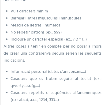
demanar són:
Vuit caràcters mínim
Barrejar lletres majúscules i minúscules
Mescla de lletres i números
No repetir patrons (ex.: 999)
Incloure un caràcter especial (ex.: / & * !...)
Altres coses a tenir en compte per no posar a l'hora
de crear una contrasenya segura serien les següents
indicacions:
Informació personal (dates d'aniversaris...)
Caràcters que es trobin seguits al teclat (ex.:
qwerty, asdfg,...)
Caràcters repetits o seqüències alfanumèriques
(ex.: abcd, aaaa, 1234, 333...)