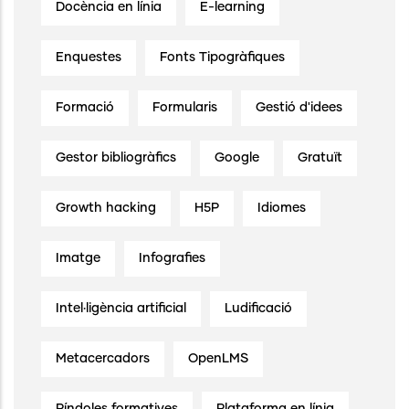
Docència en línia
E-learning
Enquestes
Fonts Tipogràfiques
Formació
Formularis
Gestió d'idees
Gestor bibliogràfics
Google
Gratuït
Growth hacking
H5P
Idiomes
Imatge
Infografies
Intel·ligència artificial
Ludificació
Metacercadors
OpenLMS
Píndoles formatives
Plataforma en línia