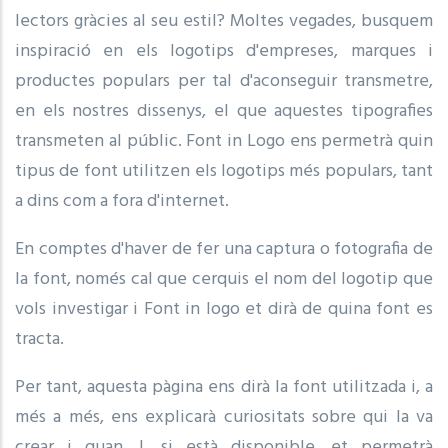
lectors gràcies al seu estil? Moltes vegades, busquem
inspiració en els logotips d'empreses, marques i
productes populars per tal d'aconseguir transmetre,
en els nostres dissenys, el que aquestes tipografies
transmeten al públic. Font in Logo ens permetrà quin
tipus de font utilitzen els logotips més populars, tant
a dins com a fora d'internet.
En comptes d'haver de fer una captura o fotografia de
la font, només cal que cerquis el nom del logotip que
vols investigar i Font in logo et dirà de quina font es
tracta.
Per tant, aquesta pàgina ens dirà la font utilitzada i, a
més a més, ens explicarà curiositats sobre qui la va
crear i quan. I, si està disponible, et permetrà