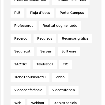
PLE
Pluja d'idees
Portal Campus
Professorat
Realitat augmentada
Recerca
Recursos
Recursos gràfics
Seguretat
Serveis
Software
TACTIC
Teletreball
TIC
Treball col·laboratiu
Vídeo
Videoconferència
Videotutorials
Web
Webinar
Xarxes socials