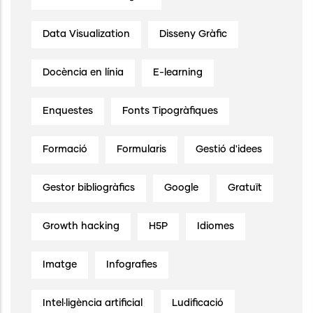
Data Visualization
Disseny Gràfic
Docència en línia
E-learning
Enquestes
Fonts Tipogràfiques
Formació
Formularis
Gestió d'idees
Gestor bibliogràfics
Google
Gratuït
Growth hacking
H5P
Idiomes
Imatge
Infografies
Intel·ligència artificial
Ludificació