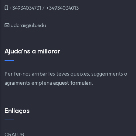
+34934034731 / +34934034013
udcrai@ub.edu
Ajuda'ns a millorar
Per fer-nos arribar les teves queixes, suggeriments o
agraïments emplena
aquest formulari
.
Enllaços
CRAI UB