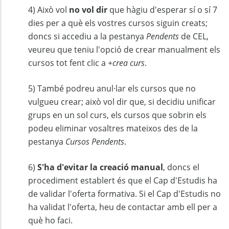
4) Això vol
no vol dir
que hàgiu d'esperar sí o sí 7
dies per a què els vostres cursos siguin creats;
doncs si accediu a la pestanya
Pendents
de CEL,
veureu que teniu l'opció de crear manualment els
cursos tot fent clic a
+crea curs
.
5) També podreu anul·lar els cursos que no
vulgueu crear; això vol dir que, si decidiu unificar
grups en un sol curs, els cursos que sobrin els
podeu eliminar vosaltres mateixos des de la
pestanya
Cursos Pendents
.
6)
S'ha d'evitar la creació manual
, doncs el
procediment establert és que el Cap d'Estudis ha
de validar l'oferta formativa. Si el Cap d'Estudis no
ha validat l'oferta, heu de contactar amb ell per a
què ho faci.