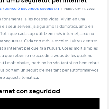
r amb seguretat per internet
S
FORMACIÓ
RECURSOS
SEGURETAT
/
FEBRUARY 11, 2022
s fonamental a les nostres vides. Vivim en una
ls seus serveis, ja sigui amb la domòtica, amb els
Tot i que cada cop utilitzem més internet, això no
a seguretat. Cada cop més, a escoles i altres centres
t a internet pel que fa a l'usuari. Coses molt simples
eu que rebem o no accedir a webs de les quals no
ú i molt obvies, però no ho són tant si no hem rebut
c us portem un seguit d'eines tant per autoformar-vos
bre aquesta temàtica.
ternet con seguridad