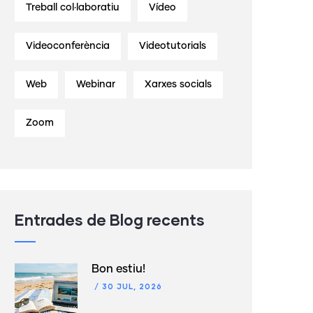
Treball col·laboratiu
Vídeo
Videoconferència
Videotutorials
Web
Webinar
Xarxes socials
Zoom
Entrades de Blog recents
Bon estiu!
/
30 JUL, 2026