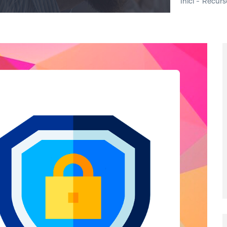
Inici
-
Recurs