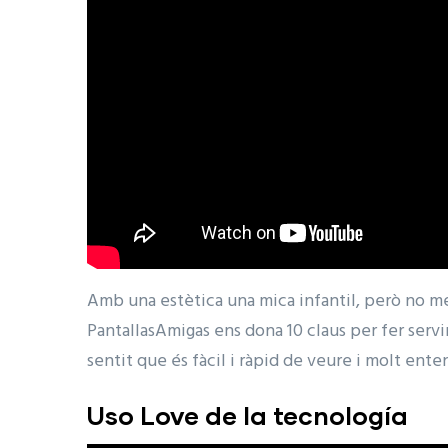
Amb una estètica una mica infantil, però no m
PantallasAmigas ens dona 10 claus per fer servi
sentit que és fàcil i ràpid de veure i molt ente
Uso Love de la tecnología