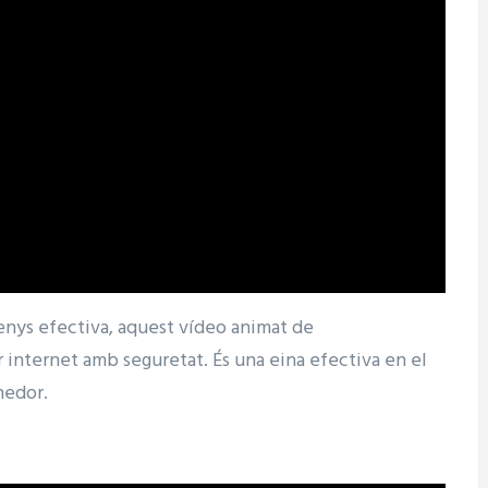
enys efectiva, aquest vídeo animat de
r internet amb seguretat. És una eina efectiva en el
nedor.