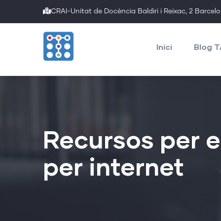
Skip
CRAI-Unitat de Docència Baldiri i Reixac, 2 Barcel
to
Main
main
navigation
Inici
Blog 
content
Recursos per 
per internet