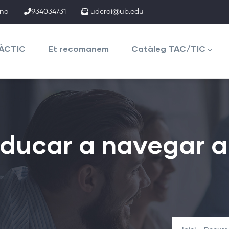
ona
934034731
udcrai@ub.edu
TÀCTIC
Et recomanem
Catàleg TAC/TIC
educar a navegar 