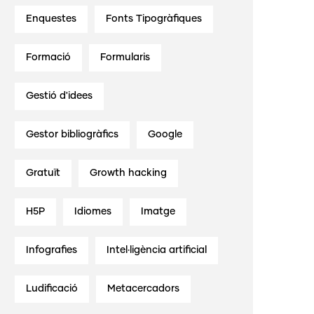
Enquestes
Fonts Tipogràfiques
Formació
Formularis
Gestió d'idees
Gestor bibliogràfics
Google
Gratuït
Growth hacking
H5P
Idiomes
Imatge
Infografies
Intel·ligència artificial
Ludificació
Metacercadors