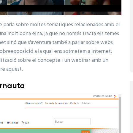
e parla sobre moltes temàtiques relacionades amb el
 una molt bona eina, ja que no només tracta els temes
rnet sinó que s'aventura també a parlar sobre webs
a sobreexposició a la qual ens sotmetem a internet.
alització sobre el concepte i un webinar amb un
bre aquest.
ernauta