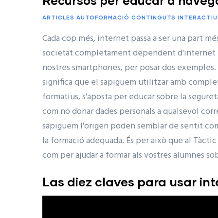
Recursos per educar a navega
ARTICLES
AUTOFORMACIÓ
CONTINGUTS INTERACTIU
Cada cop més, internet passa a ser una part mé
societat completament dependent d'internet i e
nostres smartphones, per posar dos exemples. 
significa que el sapiguem utilitzar amb complet
formatius, s'aposta per educar sobre la segureta
com no donar dades personals a qualsevol corr
sapiguem l'origen poden semblar de sentit com
la formació adequada. És per això que al Tàcti
com per ajudar a formar als vostres alumnes so
Las diez claves para usar in