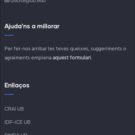
udcrai@ub.edu
Ajuda'ns a millorar
Per fer-nos arribar les teves queixes, suggeriments o
agraïments emplena
aquest formulari
.
Enllaços
CRAI UB
IDP-ICE UB