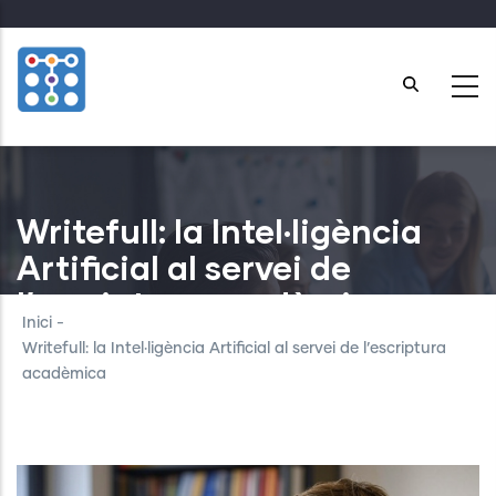
Skip
to
main
content
Writefull: la Intel·ligència
Artificial al servei de
l’escriptura acadèmica
Inici
-
Writefull: la Intel·ligència Artificial al servei de l’escriptura
acadèmica