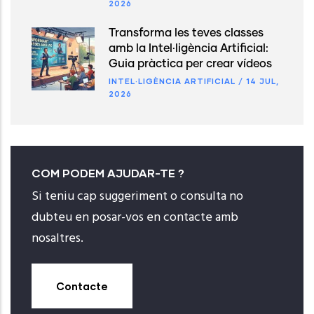
2026
Transforma les teves classes
amb la Intel·ligència Artificial:
Guia pràctica per crear vídeos
INTEL·LIGÈNCIA ARTIFICIAL
/
14 JUL,
2026
COM PODEM AJUDAR-TE ?
Si teniu cap suggeriment o consulta no
dubteu en posar-vos en contacte amb
nosaltres.
Contacte