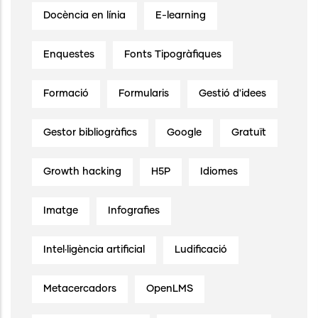
Docència en línia
E-learning
Enquestes
Fonts Tipogràfiques
Formació
Formularis
Gestió d'idees
Gestor bibliogràfics
Google
Gratuït
Growth hacking
H5P
Idiomes
Imatge
Infografies
Intel·ligència artificial
Ludificació
Metacercadors
OpenLMS