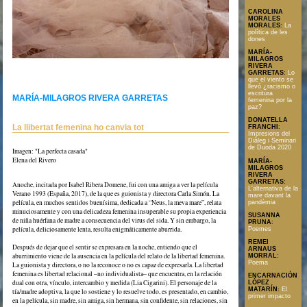
CAROLINA
MORALES
MORALES
:
La
política de les
dones
MARÍA-
MILAGROS
RIVERA
GARRETAS
:
Lo
que el viento se
llevó ¿racismo o
escritura
MARÍA-MILAGROS RIVERA GARRETAS
femenina por la
paz?
DONATELLA
La llibertat femenina ho canvia tot
FRANCHI
:
Impresions del
Diàleg i Seminari
de Duoda 2020
Imagen: "La perfecta casada"
Elena del Rivero
MARÍA-
MILAGROS
RIVERA
GARRETAS
:
Text en format PDF
Anoche, incitada por Isabel Ribera Domene, fui con una amiga a ver la película
L'alternativa de la
Verano 1993 (España, 2017), de la que es guionista y directora Carla Simón. La
mare davant la
película, en muchos sentidos buenísima, dedicada a “Neus, la meva mare”, relata
pandèmia
minuciosamente y con una delicadeza femenina insuperable su propia experiencia
SUSANNA
de niña huérfana de madre a consecuencia del virus del sida. Y sin embargo, la
PRUNA
:
película, deliciosamente lenta, resulta enigmáticamente aburrida.
Poemes
REMEI
Después de dejar que el sentir se expresara en la noche, entiendo que el
ARNAUS
aburrimiento viene de la ausencia en la película del relato de la libertad femenina.
MORRAL
:
Poema
La guionista y directora, o no la reconoce o no es capaz de expresarla. La libertad
femenina es libertad relacional –no individualista– que encuentra, en la relación
ENCARNACIÓN
dual con otra, vínculo, intercambio y medida (Lia Cigarini). El personaje de la
LÓPEZ
MATARÍN
:
El
tía/madre adoptiva, la que lo sostiene y lo resuelve todo, es presentado, en cambio,
primer impacto
en la película, sin madre, sin amiga, sin hermana, sin confidente, sin relaciones, sin