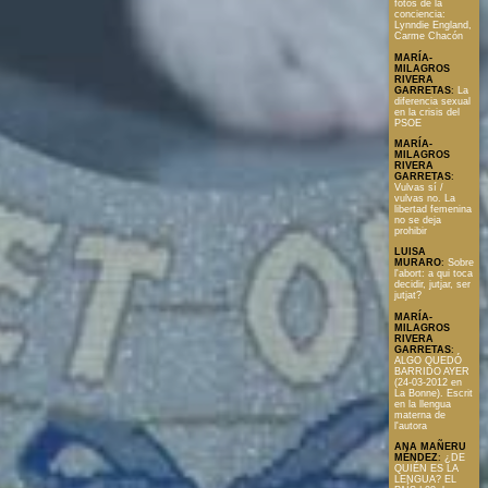
fotos de la
conciencia:
Lynndie England,
Carme Chacón
MARÍA-
MILAGROS
RIVERA
GARRETAS
:
La
diferencia sexual
en la crisis del
PSOE
MARÍA-
MILAGROS
RIVERA
GARRETAS
:
Vulvas sí /
vulvas no. La
libertad femenina
no se deja
prohibir
LUISA
MURARO
:
Sobre
l'abort: a qui toca
decidir, jutjar, ser
jutjat?
MARÍA-
MILAGROS
RIVERA
GARRETAS
:
ALGO QUEDÓ
BARRIDO AYER
(24-03-2012 en
La Bonne). Escrit
en la llengua
materna de
l'autora
ANA MAÑERU
MÉNDEZ
:
¿DE
QUIÉN ES LA
LENGUA? EL