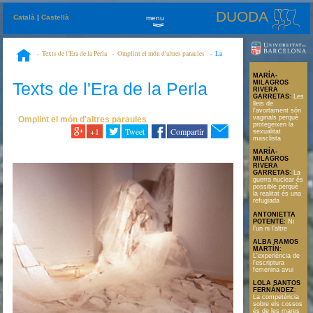
DUODA
Català
|
Castellà
menu
»
Texts de l'Era de la Perla
Omplint el món d'altres paraules
La
llibertat femenina ho canvia tot
MARÍA-
Texts de l'Era de la Perla
MILAGROS
RIVERA
GARRETAS
:
Les
lleis de
l'avortament són
vaginals perquè
Omplint el món d'altres paraules
protegeixen la
+1
Tweet
Compartir
sexualitat
masclista
MARÍA-
MILAGROS
RIVERA
GARRETAS
:
La
guerra nuclear és
possible perquè
la realitat és una
refugiada
ANTONIETTA
POTENTE
:
Ni
l’un ni l’altre
ALBA RAMOS
MARTÍN
:
L'experiència de
l'escriptura
femenina avui
LOLA SANTOS
FERNÁNDEZ
:
La competència
sobre els cossos
és de les mares