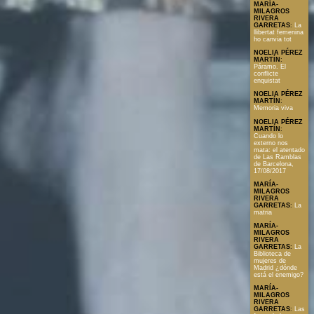
MARÍA-
MILAGROS
RIVERA
GARRETAS
:
La
llibertat femenina
ho canvia tot
NOELIA PÉREZ
MARTÍN
:
Páramo. El
conflicte
enquistat
NOELIA PÉREZ
MARTÍN
:
Memoria viva
NOELIA PÉREZ
MARTÍN
:
Cuando lo
externo nos
mata: el atentado
de Las Ramblas
de Barcelona,
17/08/2017
MARÍA-
MILAGROS
RIVERA
GARRETAS
:
La
matria
MARÍA-
MILAGROS
RIVERA
GARRETAS
:
La
Biblioteca de
mujeres de
Madrid ¿dónde
está el enemigo?
MARÍA-
MILAGROS
RIVERA
GARRETAS
:
Las