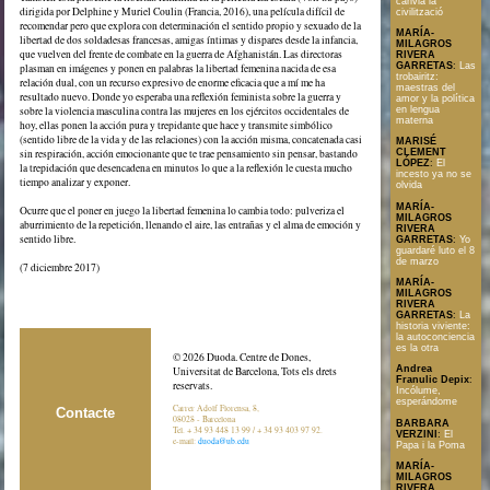
canvia la
dirigida por Delphine y Muriel Coulin (Francia, 2016), una película difícil de
civilització
recomendar pero que explora con determinación el sentido propio y sexuado de la
MARÍA-
libertad de dos soldadesas francesas, amigas íntimas y dispares desde la infancia,
MILAGROS
que vuelven del frente de combate en la guerra de Afghanistán. Las directoras
RIVERA
GARRETAS
:
Las
plasman en imágenes y ponen en palabras la libertad femenina nacida de esa
trobairitz:
relación dual, con un recurso expresivo de enorme eficacia que a mí me ha
maestras del
resultado nuevo. Donde yo esperaba una reflexión feminista sobre la guerra y
amor y la política
sobre la violencia masculina contra las mujeres en los ejércitos occidentales de
en lengua
materna
hoy, ellas ponen la acción pura y trepidante que hace y transmite simbólico
(sentido libre de la vida y de las relaciones) con la acción misma, concatenada casi
MARISÉ
sin respiración, acción emocionante que te trae pensamiento sin pensar, bastando
CLEMENT
LÓPEZ
:
El
la trepidación que desencadena en minutos lo que a la reflexión le cuesta mucho
incesto ya no se
tiempo analizar y exponer.
olvida
MARÍA-
Ocurre que el poner en juego la libertad femenina lo cambia todo: pulveriza el
MILAGROS
aburrimiento de la repetición, llenando el aire, las entrañas y el alma de emoción y
RIVERA
sentido libre.
GARRETAS
:
Yo
guardaré luto el 8
de marzo
(7 diciembre 2017)
MARÍA-
MILAGROS
RIVERA
GARRETAS
:
La
historia viviente:
la autoconciencia
es la otra
© 2026 Duoda. Centre de Dones,
Andrea
Universitat de Barcelona, Tots els drets
Franulic Depix
:
reservats.
Incólume,
esperándome
Carrer Adolf Florensa, 8,
Contacte
08028 - Barcelona
BARBARA
Tel. + 34 93 448 13 99 / + 34 93 403 97 92.
VERZINI
:
El
e-mail:
duoda@ub.edu
Papa i la Poma
MARÍA-
MILAGROS
RIVERA