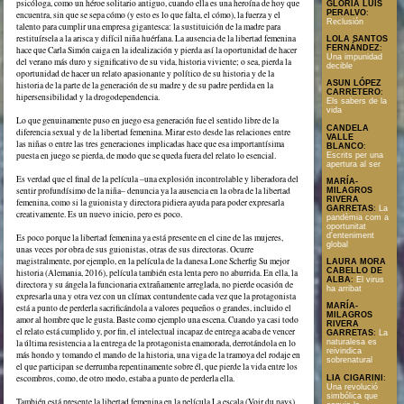
psicóloga, como un héroe solitario antiguo, cuando ella es una heroína de hoy que
GLORIA LUIS
PERALVO
:
encuentra, sin que se sepa cómo (y esto es lo que falta, el cómo), la fuerza y el
Reclusión
talento para cumplir una empresa gigantesca: la sustituición de la madre para
restituírsela a la arisca y difícil niña huérfana. La ausencia de la libertad femenina
LOLA SANTOS
FERNÁNDEZ
:
hace que Carla Simón caiga en la idealización y pierda así la oportunidad de hacer
Una impunidad
del verano más duro y significativo de su vida, historia viviente; o sea, pierda la
decible
oportunidad de hacer un relato apasionante y político de su historia y de la
ASUN LÓPEZ
historia de la parte de la generación de su madre y de su padre perdida en la
CARRETERO
:
hipersensibilidad y la drogodependencia.
Els sabers de la
vida
Lo que genuinamente puso en juego esa generación fue el sentido libre de la
CANDELA
diferencia sexual y de la libertad femenina. Mirar esto desde las relaciones entre
VALLE
las niñas o entre las tres generaciones implicadas hace que esa importantísima
BLANCO
:
puesta en juego se pierda, de modo que se queda fuera del relato lo esencial.
Escrits per una
apertura al ser
Es verdad que el final de la película –una explosión incontrolable y liberadora del
MARÍA-
sentir profundísimo de la niña– denuncia ya la ausencia en la obra de la libertad
MILAGROS
RIVERA
femenina, como si la guionista y directora pidiera ayuda para poder expresarla
GARRETAS
:
La
creativamente. Es un nuevo inicio, pero es poco.
pandèmia com a
oportunitat
d'enteniment
Es poco porque la libertad femenina ya está presente en el cine de las mujeres,
global
unas veces por obra de sus guionistas, otras de sus directoras. Ocurre
magistralmente, por ejemplo, en la película de la danesa Lone Scherfig Su mejor
LAURA MORA
CABELLO DE
historia (Alemania, 2016), película también esta lenta pero no aburrida. En ella, la
ALBA
:
El virus
directora y su ángela la funcionaria extrañamente arreglada, no pierde ocasión de
ha arribat
expresarla una y otra vez con un clímax contundente cada vez que la protagonista
MARÍA-
está a punto de perderla sacrificándola a valores pequeños o grandes, incluido el
MILAGROS
amor al hombre que le gusta. Baste como ejemplo una escena. Cuando ya casi todo
RIVERA
el relato está cumplido y, por fin, el intelectual incapaz de entrega acaba de vencer
GARRETAS
:
La
la última resistencia a la entrega de la protagonista enamorada, derrotándola en lo
naturalesa es
reivindica
más hondo y tomando el mando de la historia, una viga de la tramoya del rodaje en
sobrenatural
el que participan se derrumba repentinamente sobre él, que pierde la vida entre los
escombros, como, de otro modo, estaba a punto de perderla ella.
LIA CIGARINI
:
Una revolució
simbólica que
También está presente la libertad femenina en la película La escala (Voir du pays)