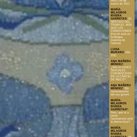
PAÍS | 08 de
marzo de 2012
MARÍA-
MILAGROS
RIVERA
GARRETAS
:
EL
SENTIDO DEL
TRABAJO, MÁS
QUE LAS
CONDICIONES
(l'escrit està en
la llengua
materna de
l'autora)
LUISA
MURARO
:
Año
2011
ANA MAÑERU
MÉNDEZ
:
¿RELACIONES
SEXUALES
CONSENTIDAS
EN LA CÁRCEL
DE MECO?
ANA MAÑERU
MÉNDEZ
:
Els
nomenaments
del nou govern
MARÍA-
MILAGROS
RIVERA
GARRETAS*
:
Pero, què té a
veure
l'avortament amb
la democràcia?
MARÍA-
MILAGROS
RIVERA
GARRETAS
:
Mi