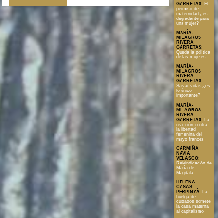
GARRETAS
:
El
permiso de
maternidad ¿es
degradante para
una mujer?
MARÍA-
MILAGROS
RIVERA
GARRETAS
:
Queda la política
de las mujeres
MARÍA-
MILAGROS
RIVERA
GARRETAS
:
Salvar vidas ¿es
lo único
importante?
MARÍA-
MILAGROS
RIVERA
GARRETAS
:
La
reacción contra
la libertad
femenina del
mayo francés
CARMIÑA
NAVIA
VELASCO
:
Reivindicación de
María de
Magdala
HELENA
CASAS
PERPINYÀ
:
La
huelga de
cuidados somete
la casa materna
al capitalismo