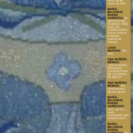
PAÍS | 08 de
marzo de 2012
MARÍA-
MILAGROS
RIVERA
GARRETAS
:
EL
SENTIDO DEL
TRABAJO, MÁS
QUE LAS
CONDICIONES
(l'escrit està en
la llengua
materna de
l'autora)
LUISA
MURARO
:
Año
2011
ANA MAÑERU
MÉNDEZ
:
¿RELACIONES
SEXUALES
CONSENTIDAS
EN LA CÁRCEL
DE MECO?
ANA MAÑERU
MÉNDEZ
:
Els
nomenaments
del nou govern
MARÍA-
MILAGROS
RIVERA
GARRETAS*
:
Pero, què té a
veure
l'avortament amb
la democràcia?
MARÍA-
MILAGROS
RIVERA
GARRETAS
:
Mi