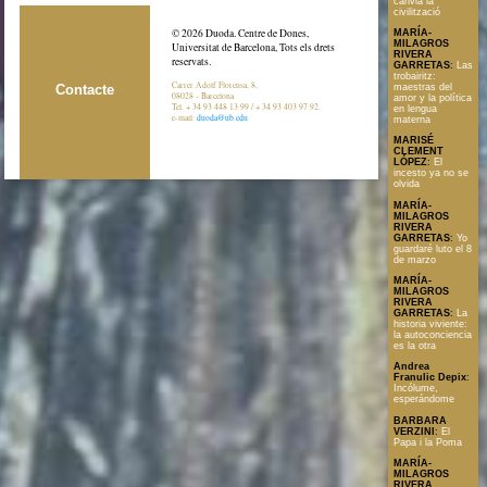
canvia la
civilització
© 2026 Duoda. Centre de Dones,
MARÍA-
MILAGROS
Universitat de Barcelona, Tots els drets
RIVERA
reservats.
GARRETAS
:
Las
trobairitz:
Carrer Adolf Florensa, 8,
Contacte
maestras del
08028 - Barcelona
amor y la política
Tel. + 34 93 448 13 99 / + 34 93 403 97 92.
en lengua
e-mail:
duoda@ub.edu
materna
MARISÉ
CLEMENT
LÓPEZ
:
El
incesto ya no se
olvida
MARÍA-
MILAGROS
RIVERA
GARRETAS
:
Yo
guardaré luto el 8
de marzo
MARÍA-
MILAGROS
RIVERA
GARRETAS
:
La
historia viviente:
la autoconciencia
es la otra
Andrea
Franulic Depix
:
Incólume,
esperándome
BARBARA
VERZINI
:
El
Papa i la Poma
MARÍA-
MILAGROS
RIVERA