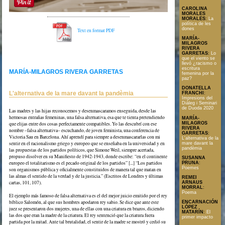
CAROLINA
MORALES
MORALES
:
La
política de les
dones
Text en format PDF
MARÍA-
MILAGROS
RIVERA
GARRETAS
:
Lo
que el viento se
llevó ¿racismo o
escritura
MARÍA-MILAGROS RIVERA GARRETAS
femenina por la
paz?
DONATELLA
L'alternativa de la mare davant la pandèmia
FRANCHI
:
Impresions del
Diàleg i Seminari
de Duoda 2020
Las madres y las hijas reconocemos y desenmascaramos enseguida, desde las
hermosas entrañas femeninas, una falsa alternativa, esa que te tienta pretendiendo
MARÍA-
MILAGROS
que elijas entre dos cosas perfectamente compatibles. Yo las descubrí con ese
RIVERA
nombre –falsa alternativa– escuchando, de joven feminista, una conferencia de
GARRETAS
:
Victoria Sau en Barcelona. Ahí aprendí para siempre a desenmascararlas con mi
L'alternativa de la
sentir en el racionalismo griego y europeo que se enseñaba en la universidad y en
mare davant la
pandèmia
las propuestas de los partidos políticos, que Simone Weil, siempre acertada,
propuso disolver en su Manifiesto de 1942-1943, donde escribe: “en el continente
SUSANNA
europeo el totalitarismo es el pecado original de los partidos” [...] “Los partidos
PRUNA
:
Poemes
son organismos pública y oficialmente constituidos de manera tal que matan en
las almas el sentido de la verdad y de la justicia.” (Escritos de Londres y últimas
REMEI
cartas, 101, 107).
ARNAUS
MORRAL
:
Poema
El ejemplo más famoso de falsa alternativa es el del mejor juicio emitido por el rey
bíblico Salomón, al que sus hombres apodaron rey sabio. Se dice que ante este
ENCARNACIÓN
LÓPEZ
juez se presentaron dos mujeres, una de ellas con una criatura en brazos, diciendo
MATARÍN
:
El
las dos que eran la madre de la criatura. El rey sentenció que la criatura fuera
primer impacto
partida por la mitad. Ante tal brutalidad, el sentir de la madre se mostró y cedió su