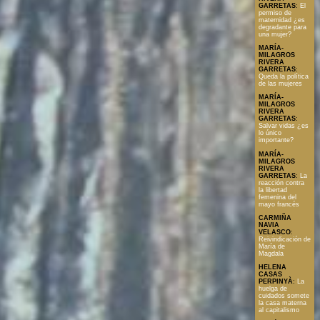
GARRETAS
:
El
permiso de
maternidad ¿es
degradante para
una mujer?
MARÍA-
MILAGROS
RIVERA
GARRETAS
:
Queda la política
de las mujeres
MARÍA-
MILAGROS
RIVERA
GARRETAS
:
Salvar vidas ¿es
lo único
importante?
MARÍA-
MILAGROS
RIVERA
GARRETAS
:
La
reacción contra
la libertad
femenina del
mayo francés
CARMIÑA
NAVIA
VELASCO
:
Reivindicación de
María de
Magdala
HELENA
CASAS
PERPINYÀ
:
La
huelga de
cuidados somete
la casa materna
al capitalismo