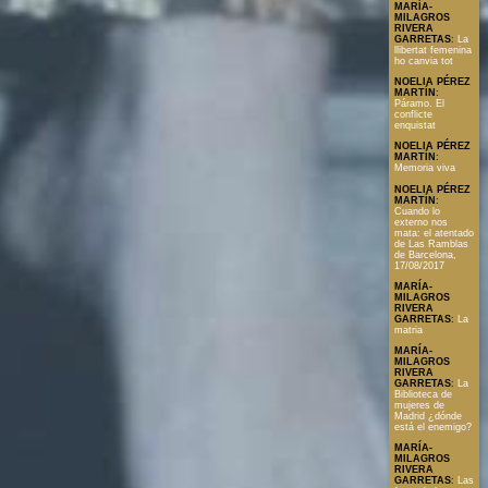
MARÍA-
MILAGROS
RIVERA
GARRETAS
:
La
llibertat femenina
ho canvia tot
NOELIA PÉREZ
MARTÍN
:
Páramo. El
conflicte
enquistat
NOELIA PÉREZ
MARTÍN
:
Memoria viva
NOELIA PÉREZ
MARTÍN
:
Cuando lo
externo nos
mata: el atentado
de Las Ramblas
de Barcelona,
17/08/2017
MARÍA-
MILAGROS
RIVERA
GARRETAS
:
La
matria
MARÍA-
MILAGROS
RIVERA
GARRETAS
:
La
Biblioteca de
mujeres de
Madrid ¿dónde
está el enemigo?
MARÍA-
MILAGROS
RIVERA
GARRETAS
:
Las