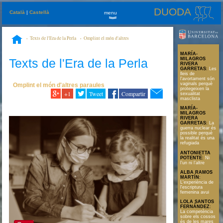
DUODA
Català
|
Castellà
menu
»
Texts de l'Era de la Perla
Omplint el món d'altres
paraules
L'alternativa de la mare davant la pandèmia
MARÍA-
Texts de l'Era de la Perla
MILAGROS
RIVERA
GARRETAS
:
Les
lleis de
l'avortament són
vaginals perquè
Omplint el món d'altres paraules
protegeixen la
+1
Tweet
Compartir
sexualitat
masclista
MARÍA-
MILAGROS
RIVERA
GARRETAS
:
La
guerra nuclear és
possible perquè
la realitat és una
refugiada
ANTONIETTA
POTENTE
:
Ni
l’un ni l’altre
ALBA RAMOS
MARTÍN
:
L'experiència de
l'escriptura
femenina avui
LOLA SANTOS
FERNÁNDEZ
:
La competència
sobre els cossos
és de les mares