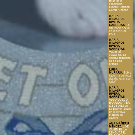
fotos de la
conciencia:
Lynndie England,
Carme Chacón
MARÍA-
MILAGROS
RIVERA
GARRETAS
:
La
diferencia sexual
en la crisis del
PSOE
MARÍA-
MILAGROS
RIVERA
GARRETAS
:
Vulvas sí /
vulvas no. La
libertad femenina
no se deja
prohibir
LUISA
MURARO
:
Sobre
l'abort: a qui toca
decidir, jutjar, ser
jutjat?
MARÍA-
MILAGROS
RIVERA
GARRETAS
:
ALGO QUEDÓ
BARRIDO AYER
(24-03-2012 en
La Bonne). Escrit
en la llengua
materna de
l'autora
ANA MAÑERU
MÉNDEZ
:
¿DE
QUIÉN ES LA
LENGUA? EL