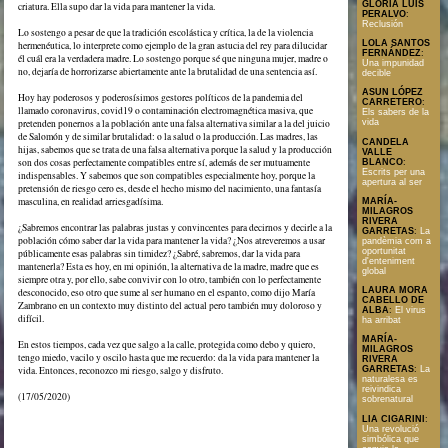
GLORIA LUIS
criatura. Ella supo dar la vida para mantener la vida.
PERALVO
:
Reclusión
Lo sostengo a pesar de que la tradición escolástica y crítica, la de la violencia
LOLA SANTOS
hermenéutica, lo interprete como ejemplo de la gran astucia del rey para dilucidar
FERNÁNDEZ
:
él cuál era la verdadera madre. Lo sostengo porque sé que ninguna mujer, madre o
Una impunidad
no, dejaría de horrorizarse abiertamente ante la brutalidad de una sentencia así.
decible
ASUN LÓPEZ
Hoy hay poderosos y poderosísimos gestores políticos de la pandemia del
CARRETERO
:
llamado coronavirus, covid19 o contaminación electromagnética masiva, que
Els sabers de la
pretenden ponernos a la población ante una falsa alternativa similar a la del juicio
vida
de Salomón y de similar brutalidad: o la salud o la producción. Las madres, las
CANDELA
hijas, sabemos que se trata de una falsa alternativa porque la salud y la producción
VALLE
son dos cosas perfectamente compatibles entre sí, además de ser mutuamente
BLANCO
:
Escrits per una
indispensables. Y sabemos que son compatibles especialmente hoy, porque la
apertura al ser
pretensión de riesgo cero es, desde el hecho mismo del nacimiento, una fantasía
masculina, en realidad arriesgadísima.
MARÍA-
MILAGROS
RIVERA
¿Sabremos encontrar las palabras justas y convincentes para decirnos y decirle a la
GARRETAS
:
La
población cómo saber dar la vida para mantener la vida? ¿Nos atreveremos a usar
pandèmia com a
oportunitat
públicamente esas palabras sin timidez? ¿Sabré, sabremos, dar la vida para
d'enteniment
mantenerla? Esta es hoy, en mi opinión, la alternativa de la madre, madre que es
global
siempre otra y, por ello, sabe convivir con lo otro, también con lo perfectamente
LAURA MORA
desconocido, eso otro que sume al ser humano en el espanto, como dijo María
CABELLO DE
Zambrano en un contexto muy distinto del actual pero también muy doloroso y
ALBA
:
El virus
difícil.
ha arribat
MARÍA-
En estos tiempos, cada vez que salgo a la calle, protegida como debo y quiero,
MILAGROS
tengo miedo, vacilo y oscilo hasta que me recuerdo: da la vida para mantener la
RIVERA
vida. Entonces, reconozco mi riesgo, salgo y disfruto.
GARRETAS
:
La
naturalesa es
reivindica
(17/05/2020)
sobrenatural
LIA CIGARINI
:
Una revolució
simbólica que